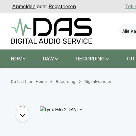
Anmelden
oder
Registrieren
Tel:
 Hauptinhalt springen
Zur Suche springen
Zur Hauptnavigation springen
Alle K
HOME
DAW
RECORDING
OU
Du bist hier:
Home
Recording
Digitalwandler
Bildergalerie überspringen