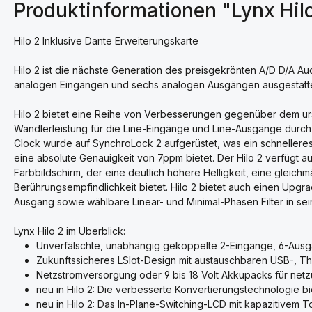
Produktinformationen "Lynx Hi
Hilo 2 Inklusive Dante Erweiterungskarte
Hilo 2 ist die nächste Generation des preisgekrönten A/D D/A A
analogen Eingängen und sechs analogen Ausgängen ausgestattet
Hilo 2 bietet eine Reihe von Verbesserungen gegenüber dem urs
Wandlerleistung für die Line-Eingänge und Line-Ausgänge durc
Clock wurde auf SynchroLock 2 aufgerüstet, was ein schnellere
eine absolute Genauigkeit von 7ppm bietet. Der Hilo 2 verfügt
Farbbildschirm, der eine deutlich höhere Helligkeit, eine gleic
Berührungsempfindlichkeit bietet. Hilo 2 bietet auch einen Upgr
Ausgang sowie wählbare Linear- und Minimal-Phasen Filter in s
Lynx Hilo 2 im Überblick:
Unverfälschte, unabhängig gekoppelte 2-Eingänge, 6-Ausgän
Zukunftssicheres LSlot-Design mit austauschbaren USB-, Th
Netzstromversorgung oder 9 bis 18 Volt Akkupacks für net
neu in Hilo 2: Die verbesserte Konvertierungstechnologie 
neu in Hilo 2: Das In-Plane-Switching-LCD mit kapazitivem To