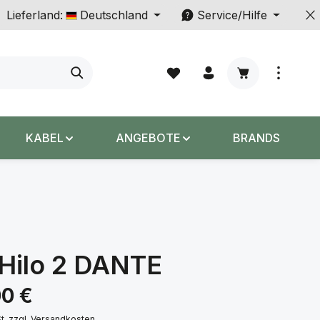
Lieferland:
Deutschland
Service/Hilfe
Warenkorb enth
KABEL
ANGEBOTE
BRANDS
 Hilo 2 DANTE
s:
00 €
St. zzgl. Versandkosten