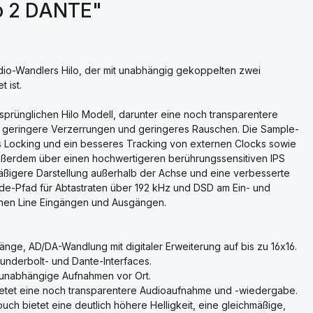
lo 2 DANTE"
udio-Wandlers Hilo, der mit unabhängig gekoppelten zwei
 ist.
prünglichen Hilo Modell, darunter eine noch transparentere
h geringere Verzerrungen und geringeres Rauschen. Die Sample-
s Locking und ein besseres Tracking von externen Clocks sowie
 außerdem über einen hochwertigeren berührungssensitiven IPS
hmäßigere Darstellung außerhalb der Achse und eine verbesserte
ade-Pfad für Abtastraten über 192 kHz und DSD am Ein- und
einen Line Eingängen und Ausgängen.
ge, AD/DA-Wandlung mit digitaler Erweiterung auf bis zu 16x16.
underbolt- und Dante-Interfaces.
zunabhängige Aufnahmen vor Ort.
bietet eine noch transparentere Audioaufnahme und -wiedergabe.
uch bietet eine deutlich höhere Helligkeit, eine gleichmäßige,