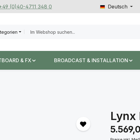
 +49 (0)40-4711 348 0
Deutsch
ategorien
TBOARD & FX
BROADCAST & INSTALLATION
Lynx
Regulärer Prei
5.569,
Preise inkl. Mw