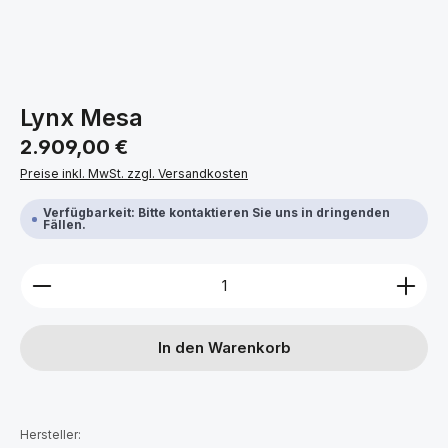
Lynx Mesa
Regulärer Preis:
2.909,00 €
Preise inkl. MwSt. zzgl. Versandkosten
Verfügbarkeit: Bitte kontaktieren Sie uns in dringenden
Fällen.
Produkt Anzahl: Gib den gewünschten Wert ein ode
In den Warenkorb
Hersteller: