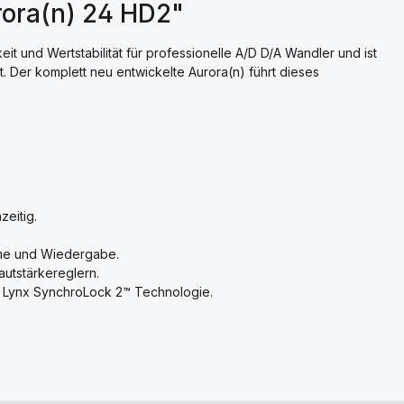
rora(n) 24 HD2"
it und Wertstabilität für professionelle A/D D/A Wandler und ist
. Der komplett neu entwickelte Aurora(n) führt dieses
zeitig.
hme und Wiedergabe.
utstärkereglern.
n Lynx SynchroLock 2™ Technologie.