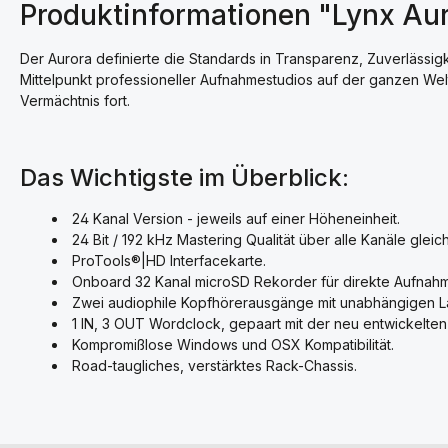
Produktinformationen "Lynx Au
Der Aurora definierte die Standards in Transparenz, Zuverlässigke
Mittelpunkt professioneller Aufnahmestudios auf der ganzen Welt
Vermächtnis fort.
Das Wichtigste im Überblick:
24 Kanal Version - jeweils auf einer Höheneinheit.
24 Bit / 192 kHz Mastering Qualität über alle Kanäle gleich
ProTools®|HD Interfacekarte.
Onboard 32 Kanal microSD Rekorder für direkte Aufna
Zwei audiophile Kopfhörerausgänge mit unabhängigen La
1 IN, 3 OUT Wordclock, gepaart mit der neu entwickelte
Kompromißlose Windows und OSX Kompatibilität.
Road-taugliches, verstärktes Rack-Chassis.