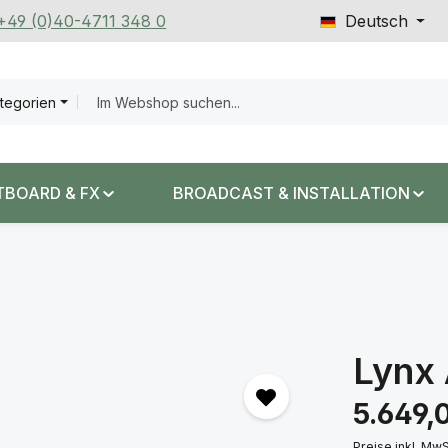
 +49 (0)40-4711 348 0
Deutsch
ategorien
TBOARD & FX
BROADCAST & INSTALLATION
Lynx 
Regulärer Prei
5.649,
Preise inkl. Mw