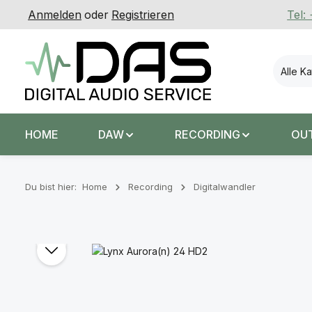
Anmelden
oder
Registrieren
Tel:
 Hauptinhalt springen
Zur Suche springen
Zur Hauptnavigation springen
Alle K
HOME
DAW
RECORDING
OU
Du bist hier:
Home
Recording
Digitalwandler
Bildergalerie überspringen