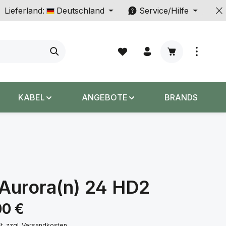
Lieferland:
Deutschland
Service/Hilfe
Warenkorb enth
KABEL
ANGEBOTE
BRANDS
Aurora(n) 24 HD2
s:
00 €
St. zzgl. Versandkosten