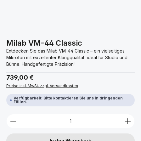
Milab VM-44 Classic
Entdecken Sie das Milab VM-44 Classic – ein vielseitiges
Mikrofon mit exzellenter Klangqualität, ideal für Studio und
Bühne. Handgefertigte Präzision!
Regulärer Preis:
739,00 €
Preise inkl. MwSt. zzgl. Versandkosten
Verfügbarkeit: Bitte kontaktieren Sie uns in dringenden
Fällen.
Produkt Anzahl: Gib den gewünschten Wert ein ode
In den Warenkorb