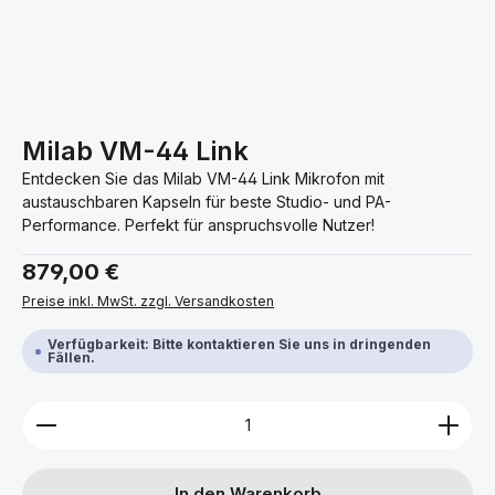
Milab VM-44 Link
Entdecken Sie das Milab VM-44 Link Mikrofon mit
austauschbaren Kapseln für beste Studio- und PA-
Performance. Perfekt für anspruchsvolle Nutzer!
Regulärer Preis:
879,00 €
Preise inkl. MwSt. zzgl. Versandkosten
Verfügbarkeit: Bitte kontaktieren Sie uns in dringenden
Fällen.
Produkt Anzahl: Gib den gewünschten Wert ein ode
In den Warenkorb