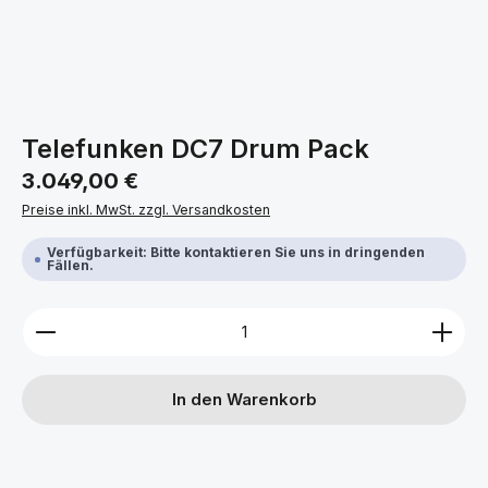
Telefunken DC7 Drum Pack
Regulärer Preis:
3.049,00 €
Preise inkl. MwSt. zzgl. Versandkosten
Verfügbarkeit: Bitte kontaktieren Sie uns in dringenden
Fällen.
Produkt Anzahl: Gib den gewünschten Wert ein ode
In den Warenkorb