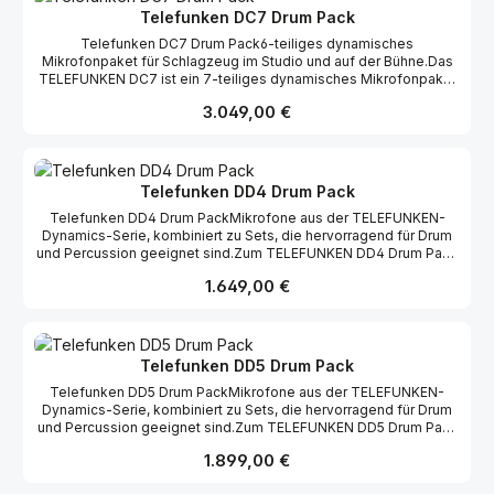
Kunststoffhalterung2 x M60 FET mit Shockmount6 x XLR Kabel
Telefunken DC7 Drum Pack
mit WinkelsteckerFlightcase
Telefunken DC7 Drum Pack6-teiliges dynamisches
Mikrofonpaket für Schlagzeug im Studio und auf der Bühne.Das
TELEFUNKEN DC7 ist ein 7-teiliges dynamisches Mikrofonpaket
für Schlagzeug im Studio und auf der Bühne. Die Mikrofone
Regulärer Preis:
3.049,00 €
umfassen das M82 für die Kick Drum, das M80-SH für die Snare,
drei M81-SH für die Toms und ein Paar M60 FET für die
Overheads.1 x M82 mit Stativadapter1 x M80-SH mit Metall- und
Kunststoffhalterung3 x M81-SH mit Metall- und
Kunststoffhalterung2 x M60 FET mit Shockmount7 x XLR Kabel
Telefunken DD4 Drum Pack
mit WinkelsteckerFlightcase
Telefunken DD4 Drum PackMikrofone aus der TELEFUNKEN-
Dynamics-Serie, kombiniert zu Sets, die hervorragend für Drum
und Percussion geeignet sind.Zum TELEFUNKEN DD4 Drum Pack
gehört ein TELEFUNKEN M82 für die Kick-Drum, ein TELEFUNKEN
Regulärer Preis:
1.649,00 €
M80-SH für die Snare sowie zwei TELEFUNKEN M81-SH-
Mikrofone für die Toms. Die Sets werden in einem robusten
Hartschalenkoffer mit verschiedenen Mikrofonhalterungen
(Kunststoff und Metall) sowie mit vier 5m-XLR-Kabeln mit
rechtwinkligem Stecker ausgeliefert. Das Drum Pack
Telefunken DD5 Drum Pack
TELEFUNKEN DD5 enthält ein TELEFUNKEN M82, ein
Telefunken DD5 Drum PackMikrofone aus der TELEFUNKEN-
TELEFUNKEN M80-SH und drei TELEFUNKEN M81-SH-
Dynamics-Serie, kombiniert zu Sets, die hervorragend für Drum
Mikrofone.Das DD4 Drum-Set besteht aus:1 TELEFUNKEN M82
und Percussion geeignet sind.Zum TELEFUNKEN DD5 Drum Pack
mit Halterung1 TELEFUNKEN M80-SHB mit Halterung (Metall) und
gehört ein TELEFUNKEN M82 für die Kick-Drum, ein TELEFUNKEN
Halterung (Kunststoff)2 TELEFUNKEN M81-SH mit Halterung
Regulärer Preis:
1.899,00 €
M80-SH für die Snare sowie drei TELEFUNKEN M81-SH-
(Metall) und Halterung (Kunststoff)4 x SGMC-5R XLR-Kabel (5 m)
Mikrofone für die Toms. Die Sets werden in einem robusten
mit rechtwinkligem Stecker1 Hartschalenkoffer