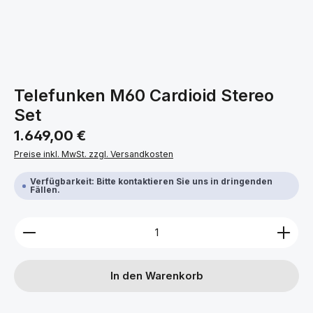
Telefunken M60 Cardioid Stereo
Set
Regulärer Preis:
1.649,00 €
Preise inkl. MwSt. zzgl. Versandkosten
Verfügbarkeit: Bitte kontaktieren Sie uns in dringenden
Fällen.
Produkt Anzahl: Gib den gewünschten Wert ein ode
In den Warenkorb