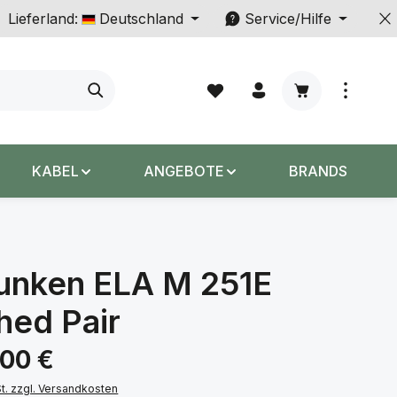
Lieferland:
Deutschland
Service/Hilfe
Warenkorb enth
KABEL
ANGEBOTE
BRANDS
funken ELA M 251E
hed Pair
s:
,00 €
St. zzgl. Versandkosten