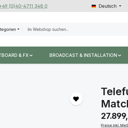
 +49 (0)40-4711 348 0
Deutsch
ategorien
TBOARD & FX
BROADCAST & INSTALLATION
Tele
Matc
Regulärer Prei
27.899
Preise inkl. Mw