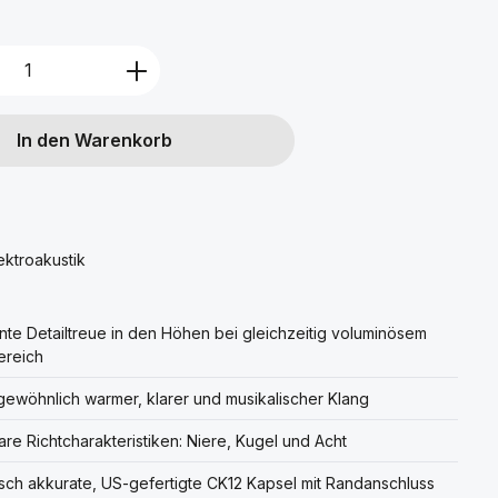
Anzahl: Gib den gewünschten Wert ein 
In den Warenkorb
ektroakustik
te Detailtreue in den Höhen bei gleichzeitig voluminösem
ereich
ewöhnlich warmer, klarer und musikalischer Klang
re Richtcharakteristiken: Niere, Kugel und Acht
isch akkurate, US-gefertigte CK12 Kapsel mit Randanschluss