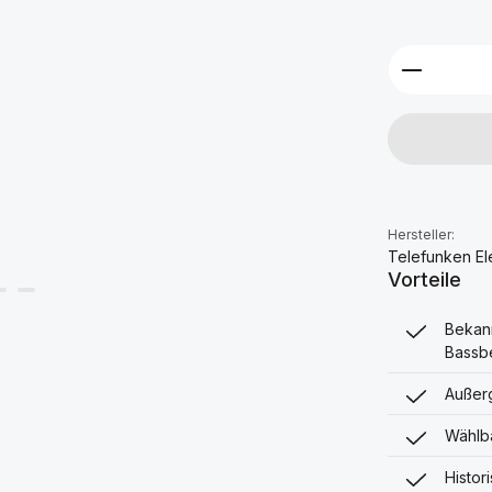
Produkt 
Hersteller:
Telefunken El
Vorteile
Bekann
Bassb
Außerg
Wählba
Histor