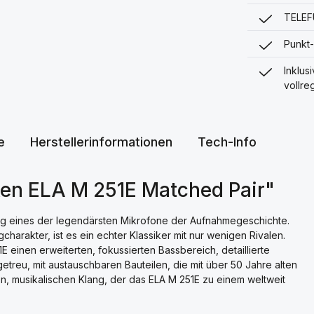
TELEF
Punkt-
Inklus
vollre
e
Herstellerinformationen
Tech-Info
ken ELA M 251E Matched Pair"
ung eines der legendärsten Mikrofone der Aufnahmegeschichte.
harakter, ist es ein echter Klassiker mit nur wenigen Rivalen.
E einen erweiterten, fokussierten Bassbereich, detaillierte
lgetreu, mit austauschbaren Bauteilen, die mit über 50 Jahre alten
en, musikalischen Klang, der das ELA M 251E zu einem weltweit