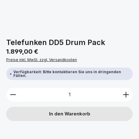
Telefunken DD5 Drum Pack
Regulärer Preis:
1.899,00 €
Preise inkl. MwSt. zzgl. Versandkosten
Verfügbarkeit: Bitte kontaktieren Sie uns in dringenden
Fällen.
Produkt Anzahl: Gib den gewünschten Wert ein ode
In den Warenkorb