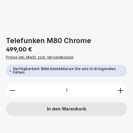
Telefunken M80 Chrome
Regulärer Preis:
499,00 €
Preise inkl. MwSt. zzgl. Versandkosten
Verfügbarkeit: Bitte kontaktieren Sie uns in dringenden
Fällen.
Produkt Anzahl: Gib den gewünschten Wert ein ode
In den Warenkorb