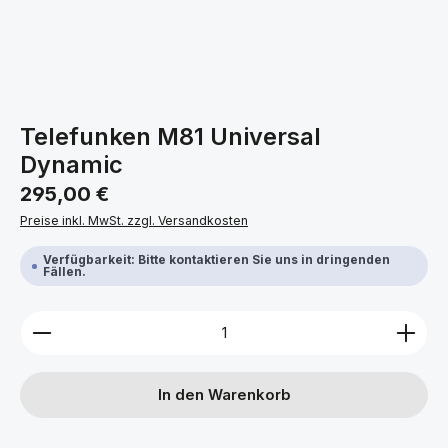
Telefunken M81 Universal
Dynamic
Regulärer Preis:
295,00 €
Preise inkl. MwSt. zzgl. Versandkosten
Verfügbarkeit: Bitte kontaktieren Sie uns in dringenden
Fällen.
Produkt Anzahl: Gib den gewünschten Wert ein ode
In den Warenkorb