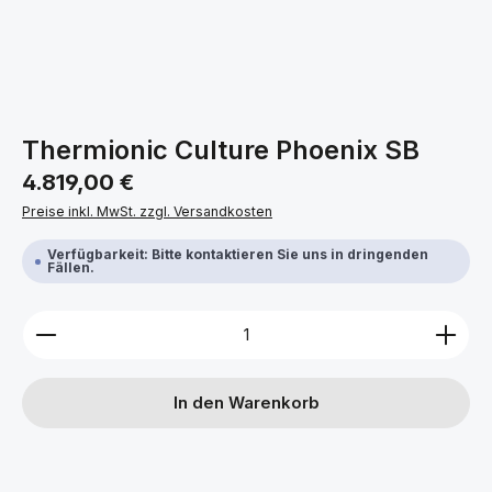
Thermionic Culture Phoenix SB
Regulärer Preis:
4.819,00 €
Preise inkl. MwSt. zzgl. Versandkosten
Verfügbarkeit: Bitte kontaktieren Sie uns in dringenden
Fällen.
Produkt Anzahl: Gib den gewünschten Wert ein ode
In den Warenkorb