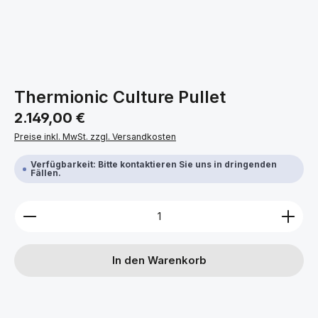
Thermionic Culture Pullet
Regulärer Preis:
2.149,00 €
Preise inkl. MwSt. zzgl. Versandkosten
Verfügbarkeit: Bitte kontaktieren Sie uns in dringenden
Fällen.
Produkt Anzahl: Gib den gewünschten Wert ein ode
In den Warenkorb