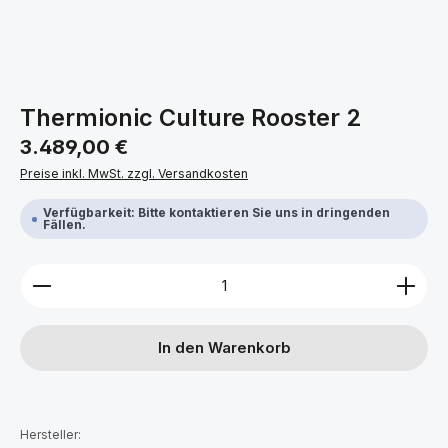
Thermionic Culture Rooster 2
Regulärer Preis:
3.489,00 €
Preise inkl. MwSt. zzgl. Versandkosten
Verfügbarkeit: Bitte kontaktieren Sie uns in dringenden
Fällen.
Produkt Anzahl: Gib den gewünschten Wert ein ode
In den Warenkorb
Hersteller: