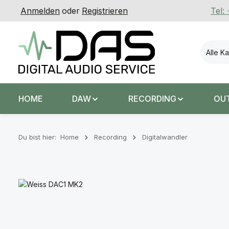
Anmelden
oder
Registrieren
Tel:
 Hauptinhalt springen
Zur Suche springen
Zur Hauptnavigation springen
Alle K
HOME
DAW
RECORDING
OU
Du bist hier:
Home
Recording
Digitalwandler
Bildergalerie überspringen