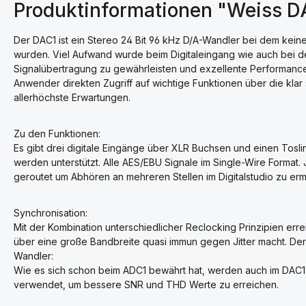
Produktinformationen "Weiss 
Der DAC1 ist ein Stereo 24 Bit 96 kHz D/A-Wandler bei dem ke
wurden. Viel Aufwand wurde beim Digitaleingang wie auch bei d
Signalübertragung zu gewährleisten und exzellente Performance
Anwender direkten Zugriff auf wichtige Funktionen über die klar s
allerhöchste Erwartungen.
Zu den Funktionen:
Es gibt drei digitale Eingänge über XLR Buchsen und einen Tosl
werden unterstützt. Alle AES/EBU Signale im Single-Wire Forma
geroutet um Abhören an mehreren Stellen im Digitalstudio zu erm
Synchronisation:
Mit der Kombination unterschiedlicher Reclocking Prinzipien err
über eine große Bandbreite quasi immun gegen Jitter macht. Der
Wandler:
Wie es sich schon beim ADC1 bewährt hat, werden auch im DAC1 z
verwendet, um bessere SNR und THD Werte zu erreichen.