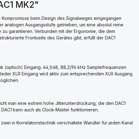
DAC1 MK2"
ine Kompromisse beim Design des Signalweges eingegangen
er analogen Ausgangsstufe getrieben, um eine absolut reine
 zu garantieren. Verbunden mit der Ergonomie, die dem
trukturierte Frontseite des Gerätes gibt, erfüllt der DAC1
ink (optisch) Eingang. 44,1/48, 88,2/96 kHz Samplefrequenzen
t. Jeder XLR Eingang wird aktiv zum entsprechenden XLR Ausgang
öglichen.
eicht man eine extrem hohe Jitterunterdrückung, die den DAC1
 DAC1 kann auch als Clock-Master funktionieren.
wei in Korrelationstechnik verschaltete Wandler für jeden Kanal