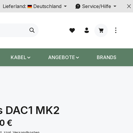
Lieferland:
Deutschland
Service/Hilfe
Warenkorb enth
KABEL
ANGEBOTE
BRANDS
s DAC1 MK2
s:
00 €
St. zzgl. Versandkosten