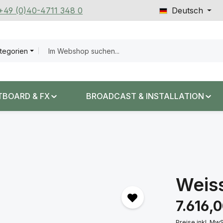
 +49 (0)40-4711 348 0
Deutsch
ategorien
TBOARD & FX
BROADCAST & INSTALLATION
Weis
Regulärer Prei
7.616,
Preise inkl. Mw