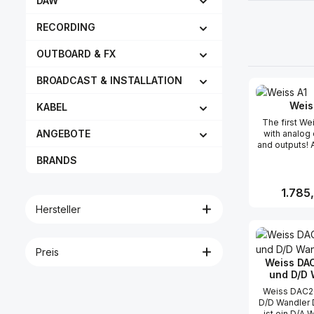
DAW
RECORDING
OUTBOARD & FX
BROADCAST & INSTALLATION
Weis
KABEL
The first We
ANGEBOTE
with analog 
and outputs! 
· Recordin
BRANDS
Broadcast· 
Live Mic
Preampli
Reguläre
1.785
Transformer
Hersteller
discrete cla
Current-
Produk
amplifier arc
low distort
Preis
bandwidth acr
Weiss DA
gain range· V
und D/D 
for a wide
source im
Weiss DAC2
andacross th
D/D Wandler
range· 15 dB t
ist ein D/A 