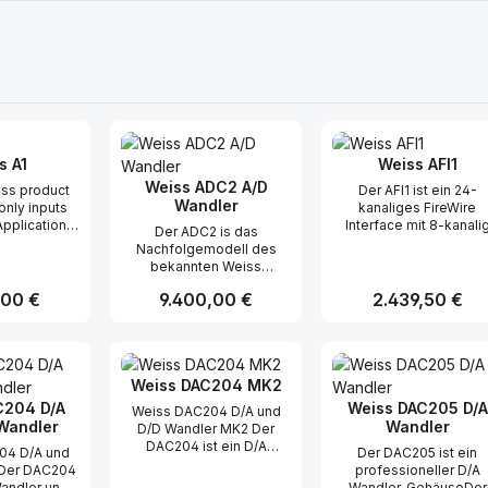
s A1
Weiss AFI1
Weiss ADC2 A/D
iss product
Der AFI1 ist ein 24-
Wandler
only inputs
kanaliges FireWire
Applications:
Interface mit 8-kanali
Der ADC2 is das
g· Mixing·
bidirektionalem AES/E
Nachfolgemodell des
Mastering·
und 16-kanalig
bekannten Weiss
rophone
bidirektionalem ADAT
Zweikanal ADC1-MK2 A/D
fier: ·
Interface. Mit dem AFI
r Preis:
,00 €
Regulärer Preis:
9.400,00 €
Regulärer Preis:
2.439,50 €
Converters.Der ADC2
-balanced,
sind folgende zeitgleic
verwendet “state of the
ss A design·
Wandlungen möglich:
art” A/D chips in der
feedback
FireWire zu AES/EBU (
t Anzahl: Gib den gewünschten Wert ei
Produkt Anzahl: Gib den gew
Produkt Anz
bewährten “correlation
hitecture for
Kanäle)AES/EBU zu
technique” zur Reduktion
ionand wide
FireWire (8
Weiss DAC204 MK2
von Wandlerfehlern.Die
oss the full
Kanäle)FireWire zu AD
analoge Eingngsstufe
C204 D/A
Weiss DAC205 D/A
Weiss DAC204 D/A und
ery low noise
(16 Kanäle)ADAT zu
wird bis zu den
Wandler
Wandler
D/D Wandler MK2 Der
 range of
FireWire (16 Kanäle)
Wandlerchips
DAC204 ist ein D/A
pedances
Eingänge:Digitale
04 D/A und
Der DAC205 ist ein
symmetrisch
Wandler und USB/DSD
e full gain
Eingänge für FireWire (2
 Der DAC204
professioneller D/A
weitergeführt. Eine
Interface mit
o 60 dB gain,
FireWire Anschluss)XL
Wandler und
Wandler. GehäuseDer