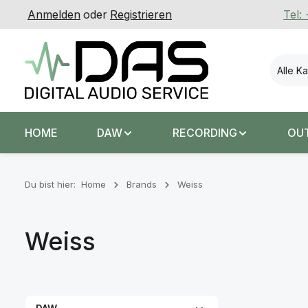
Anmelden
oder
Registrieren
Tel:
 Hauptinhalt springen
Zur Suche springen
Zur Hauptnavigation springen
Alle K
HOME
DAW
RECORDING
OU
Du bist hier:
Home
Brands
Weiss
Weiss