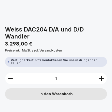
Weiss DAC204 D/A und D/D
Wandler
Regulärer Preis:
3.298,00 €
Preise inkl. MwSt. zzgl. Versandkosten
Verfügbarkeit: Bitte kontaktieren Sie uns in dringenden
Fällen.
Produkt Anzahl: Gib den gewünschten Wert ein ode
In den Warenkorb