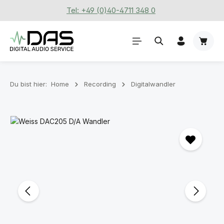
Tel: +49 (0)40-4711 348 0
Zum Hauptinhalt springen
Waren
Du bist hier:
Home
Recording
Digitalwandler
Bildergalerie überspringen