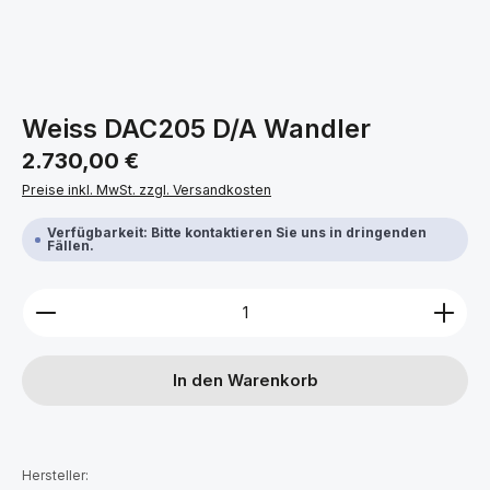
Weiss DAC205 D/A Wandler
Regulärer Preis:
2.730,00 €
Preise inkl. MwSt. zzgl. Versandkosten
Verfügbarkeit: Bitte kontaktieren Sie uns in dringenden
Fällen.
Produkt Anzahl: Gib den gewünschten Wert ein ode
In den Warenkorb
Hersteller: