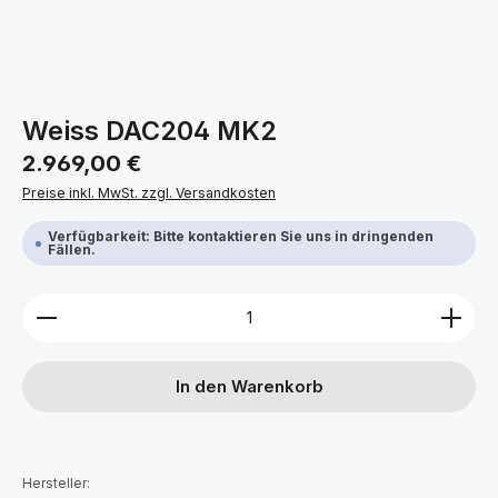
Weiss DAC204 MK2
Regulärer Preis:
2.969,00 €
Preise inkl. MwSt. zzgl. Versandkosten
Verfügbarkeit: Bitte kontaktieren Sie uns in dringenden
Fällen.
Produkt Anzahl: Gib den gewünschten Wert ein ode
In den Warenkorb
Hersteller: