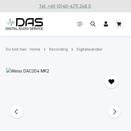
Tel: +49 (0)40-4711 348 0
Zum Hauptinhalt springen
Waren
Du bist hier:
Home
Recording
Digitalwandler
Bildergalerie überspringen