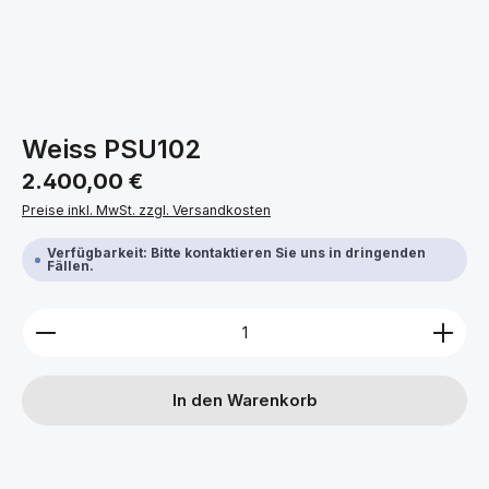
Weiss PSU102
Regulärer Preis:
2.400,00 €
Preise inkl. MwSt. zzgl. Versandkosten
Verfügbarkeit: Bitte kontaktieren Sie uns in dringenden
Fällen.
Produkt Anzahl: Gib den gewünschten Wert ein ode
In den Warenkorb