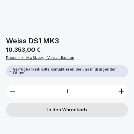
Weiss DS1 MK3
Regulärer Preis:
10.353,00 €
Preise inkl. MwSt. zzgl. Versandkosten
Verfügbarkeit: Bitte kontaktieren Sie uns in dringenden
Fällen.
Produkt Anzahl: Gib den gewünschten Wert ein ode
In den Warenkorb