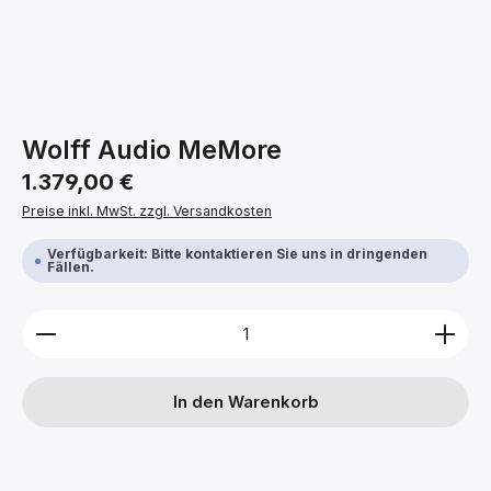
Wolff Audio MeMore
Regulärer Preis:
1.379,00 €
Preise inkl. MwSt. zzgl. Versandkosten
Verfügbarkeit: Bitte kontaktieren Sie uns in dringenden
Fällen.
Produkt Anzahl: Gib den gewünschten Wert ein ode
In den Warenkorb