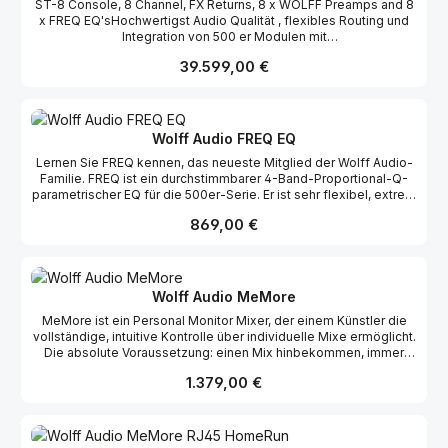
ST-8 Console, 8 Channel, FX Returns, 8 x WOLFF Preamps and 8
x FREQ EQ'sHochwertigst Audio Qualität , flexibles Routing und
Integration von 500 er Modulen mit
Automationhttps://www.wolffaudio.com/console/st
Regulärer Preis:
39.599,00 €
Wolff Audio FREQ EQ
Lernen Sie FREQ kennen, das neueste Mitglied der Wolff Audio-
Familie. FREQ ist ein durchstimmbarer 4-Band-Proportional-Q-
parametrischer EQ für die 500er-Serie. Er ist sehr flexibel, extrem
präzise und liefert außergewöhnliche Audioleistung für jeden
Regulärer Preis:
869,00 €
Projekttyp und jede Projektgröße. Dieses Produkt wurde von
Paul Wolff entworfen, einem produktiven Ingenieur mit vier
Jahrzehnten Erfahrung im EQ-Design, und erhielt den Namen
FREQ von dem Early Adopter Terry Lewis. Es verfügt also über
eine ernsthafte Audio-Tradition. Der FREQ besitzt die
Wolff Audio MeMore
wünschenswerten Eigenschaften klassischer Proportional-Q-
MeMore ist ein Personal Monitor Mixer, der einem Künstler die
EQs mit charakteristischem breiten Q, das sich beim
vollständige, intuitive Kontrolle über individuelle Mixe ermöglicht.
Anheben/Absenken verengt. Paul ist noch einen Schritt
Die absolute Voraussetzung: einen Mix hinbekommen, immer
weitergegangen. Anstatt bei einer Oktave aufzuhören, hat er die
konzentriert und im Groove bleiben. MeMore hat keine Menüs
Möglichkeit einer 1/3-Oktave hinzugefügt. Damit können Sie mit
Regulärer Preis:
1.379,00 €
und keine Bildschirme. Alles befindet sich auf der Vorderseite
demselben EQ, den Sie für allmähliche breite Anhebungen
und kann gedreht oder gedrückt werden – einfach, intuitiv und
verwenden können, eng einkerben.
sofort. 12 Eingangskanäle: 8 Mono-Eingänge und 2 Stereo-
Eingänge für umfassende Kanalanzahl. 2 Kopfhörerverstärker mit