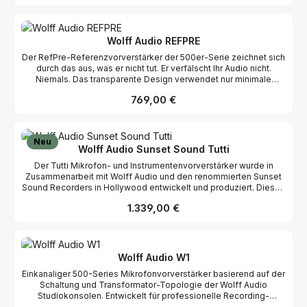
Vorverstärkerkanälen, originalgetreuen Cinemag-
Transformatoren und vollständig diskretem Signalweg für
konsistente Klangcharakteristik bei Gesang, Drums, Gitarren,
Bass und Ensemble-Aufnahmen.
Wolff Audio REFPRE
Der RefPre-Referenzvorverstärker der 500er-Serie zeichnet sich
durch das aus, was er nicht tut. Er verfälscht Ihr Audio nicht.
Niemals. Das transparente Design verwendet nur minimale
Schaltkreise und Signalwege. Wenn Ihr Vorverstärker unbedingt
Regulärer Preis:
769,00 €
außergewöhnliche Genauigkeit und zusätzlichen Headroom für
eine Vielzahl von Mikrofontypen haben muss, einschließlich
solcher mit hoher Ausgangsleistung und Bändchenmikrofonen,
dann sind Sie bei uns richtig. Wir haben außerdem eine
Neu
umschaltbare Verstärkungsverstärkung von +10 dB und eine
Wolff Audio Sunset Sound Tutti
Phantomspeisungs-Sicherheitssperre für die
Der Tutti Mikrofon- und Instrumentenvorverstärker wurde in
Bändchenmikrofone hinzugefügt. Probieren Sie RefPre für Ihre
Zusammenarbeit mit Wolff Audio und den renommierten Sunset
Mikrofon-, Line- und Instrumentenvorverstärkeranforderungen
Sound Recorders in Hollywood entwickelt und produziert. Dieses
aus und wir glauben, es wird schnell Ihr neuer Favorit.
Produkt ist eine Hommage an Tutti Camarata, einen Audio-Pionier
Regulärer Preis:
1.339,00 €
und Gründer von Sunset Sound, dessen originaler Vorverstärker
in der Studio 1 Konsole installiert war und bei tausenden
legendären Aufnahmen zum Einsatz kam. Paul Wolff entwickelte
gemeinsam mit Tutti Camaratas Sohn, Paul Camarata, diese
500er-Serie-Version des berühmten Klassikers mit höchster
Wolff Audio W1
Sorgfalt und Liebe zum Detail. Um den originalen Klang
Einkanaliger 500-Series Mikrofonvorverstärker basierend auf der
authentisch nachzubilden, wurde auch Cinemag-Transformator-
Schaltung und Transformator-Topologie der Wolff Audio
Designer David Geren eingebunden, der bereits die
Studiokonsolen. Entwickelt für professionelle Recording-
ursprünglichen Transformatoren entwickelt hatte. Der Tutti
Anwendungen mit hohem Headroom, flexiblem Gain-Staging und