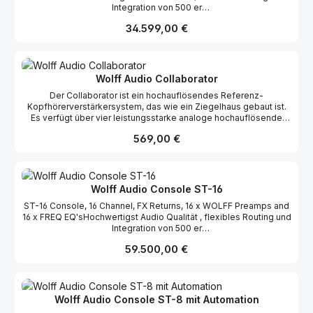
Integration von 500 er
Modulen https://www.wolffaudio.com/console/st
Regulärer Preis:
34.599,00 €
Wolff Audio Collaborator
Der Collaborator ist ein hochauflösendes Referenz-
Kopfhörerverstärkersystem, das wie ein Ziegelhaus gebaut ist.
Es verfügt über vier leistungsstarke analoge hochauflösende
Kopfhörerverstärker in einem soliden Stahlgehäuse. Im
Regulärer Preis:
569,00 €
Lieferumfang ist ein „ HearMe“ -Foldback-Mikrofon enthalten.
Jeder Kopfhörerverstärker verfügt über eine eigene Steuerung
und einen eigenen Ausgang. Das externe Netzteil sorgt bei
Bedarf für ordentlich Druck und reichlich Headroom.
Wolff Audio Console ST-16
ST-16 Console, 16 Channel, FX Returns, 16 x WOLFF Preamps and
16 x FREQ EQ'sHochwertigst Audio Qualität , flexibles Routing und
Integration von 500 er
Modulen https://www.wolffaudio.com/console/st
Regulärer Preis:
59.500,00 €
Wolff Audio Console ST-8 mit Automation