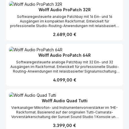
Konfigurationsverwaltung.
Wolff Audio ProPatch 32R
Softwaregesteuerte analoge Patchbay mit 16 Ein- und 16
Ausgängen im kompakten Rackformat. Entwickelt für
professionelle Studio-Routing-Anwendungen mit relaisbasierter
Signalumschaltung ohne aktive Elektronik im Signalweg.
Regulärer Preis:
2.689,00 €
Unterstützt Mikrofon-, Line-, MIDI-, Steuerspannungs- und
Phantompower-Signale mit softwarebasierter Preset-Verwaltung
und Remote-Steuerung.
Wolff Audio ProPatch 64R
Softwaregesteuerte analoge Patchbay mit 32 Ein- und 32
Ausgängen im Rackformat. Entwickelt für professionelle Studio-
Routing-Anwendungen mit relaisbasierter Signalumschaltung
ohne aktive Elektronik im Signalweg. Unterstützt Mikrofon-, Line-,
Regulärer Preis:
4.099,00 €
MIDI-, Steuerspannungs- und Phantompower-Signale mit
softwarebasierter Preset-Verwaltung und Remote-Steuerung.
Wolff Audio Quad Tutti
Vierkanaliger Mikrofon- und Instrumentenvorverstärker im 1HE-
Rackformat. Basierend auf der originalen Tutti-Camarata-
Vorverstärkerschaltung der Sunset Sound Studio 1 Konsole und
entwickelt für professionelle Mehrkanal-Recording-
Regulärer Preis:
3.399,00 €
Anwendungen. Ausgestattet mit vier identischen analogen