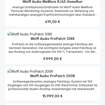
separaten Lautstärkereglern und sie sind LAUT! Das eingebaute „
Wolff Audio MeMore RJ45 HomeRun
HearMe“ -Mikrofon wird für den Talkback-Kanal und das
Analoge Distributionsschnittstelle für Wolff Audio MeMore
einzigartige Raummikrofon-Foldback in den Mix verwendet.
Personal-Monitoring-Systeme. Entwickelt zur Verteilung von
mehrkanaligen analogen Kopfhörermischungen über Standard-
CAT5/CAT6-Kabel an mehrere MeMore-Einheiten. Unterstützt
Regulärer Preis:
619,00 €
skalierbare Personal-Monitoring-Setups mit vollständig analoger
Signalführung, latenzfreiem Betrieb und vereinfachter
Studioverkabelung. Geeignet für Tonstudios, Live-Räume,
Proberäume und Ausbildungsumgebungen.
Wolff Audio ProPatch 128R
ProPatch ist die softwaregesteuerte analoge Patchbay der
nächsten Generation. Die wichtigste Aufgabe einer Patchbay ist
das Routing von Audiosignalen mit 100 % Transparenz . Um dies
zu erreichen, verwendet ProPatch eine Matrix aus Relais (und
Regulärer Preis:
9.999,00 €
zwar eine ganze MENGE davon). Keine FET-Schalter, keine
Spielchen mit der Verstärkungseinstellung, keine Elektronik im
Signalpfad, keine Kompromisse. Das Routing in ProPatch hat
keinerlei Auswirkungen auf Ihre Audiosignale, da der Pfad
praktisch ein „gerader Draht“ ist. ProPatch- Signalketten werden
Wolff Audio ProPatch 200R
mithilfe einer App konfiguriert und verwaltet, die Windows, Mac
Softwaregesteuertes analoges Patchbay-System mit 100
oder iPad OS unterstützt. Die App ermöglicht die
Eingängen und 100 Ausgängen im 2HE-Rackformat. Entwickelt für
benutzerfreundliche Erstellung komplexer Geräteketten,
professionelle Studio-Routing-Anwendungen mit relaisbasierter
einschließlich Multiplikatoren, Mono bis Stereo, Inserts,
Signalumschaltung ohne aktive Elektronik im Signalweg.
Prozessoren, AB-Gruppen und vielen weiteren intuitiven und
Regulärer Preis:
15.999,00 €
Unterstützt analoge Audiosignale, Mikrofonsignale,
nützlichen Tastenkombinationen. Alle diese können gespeichert,
Phantomspeisung, MIDI, Steuerspannung und Timecode-Routing
abgerufen und Sitzungen zugeordnet werden.
mit Preset-Speicherung und softwarebasierter