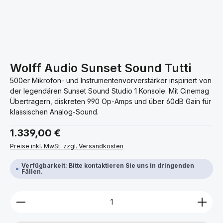
Wolff Audio Sunset Sound Tutti
500er Mikrofon- und Instrumentenvorverstärker inspiriert von
der legendären Sunset Sound Studio 1 Konsole. Mit Cinemag
Übertragern, diskreten 990 Op-Amps und über 60dB Gain für
klassischen Analog-Sound.
Regulärer Preis:
1.339,00 €
Preise inkl. MwSt. zzgl. Versandkosten
Verfügbarkeit: Bitte kontaktieren Sie uns in dringenden
Fällen.
Produkt Anzahl: Gib den gewünschten Wert ein ode