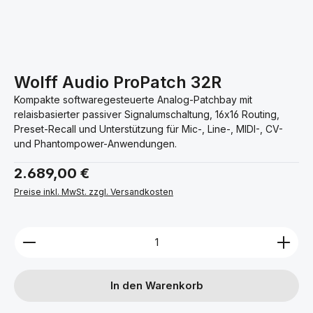
Wolff Audio ProPatch 32R
Kompakte softwaregesteuerte Analog-Patchbay mit
relaisbasierter passiver Signalumschaltung, 16x16 Routing,
Preset-Recall und Unterstützung für Mic-, Line-, MIDI-, CV-
und Phantompower-Anwendungen.
Regulärer Preis:
2.689,00 €
Preise inkl. MwSt. zzgl. Versandkosten
Produkt Anzahl: Gib den gewünschten Wert ein ode
In den Warenkorb