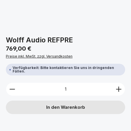
Wolff Audio REFPRE
Regulärer Preis:
769,00 €
Preise inkl. MwSt. zzgl. Versandkosten
Verfügbarkeit: Bitte kontaktieren Sie uns in dringenden
Fällen.
Produkt Anzahl: Gib den gewünschten Wert ein ode
In den Warenkorb