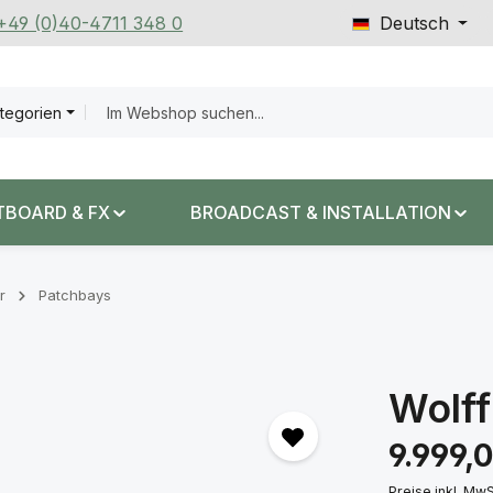
 +49 (0)40-4711 348 0
Deutsch
ategorien
TBOARD & FX
BROADCAST & INSTALLATION
r
Patchbays
Wolff
Regulärer Prei
9.999,
Preise inkl. Mw