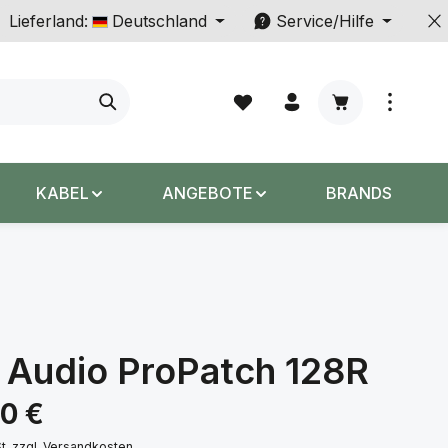
Lieferland:
Deutschland
Service/Hilfe
Warenkorb enth
KABEL
ANGEBOTE
BRANDS
 Audio ProPatch 128R
s:
00 €
St. zzgl. Versandkosten