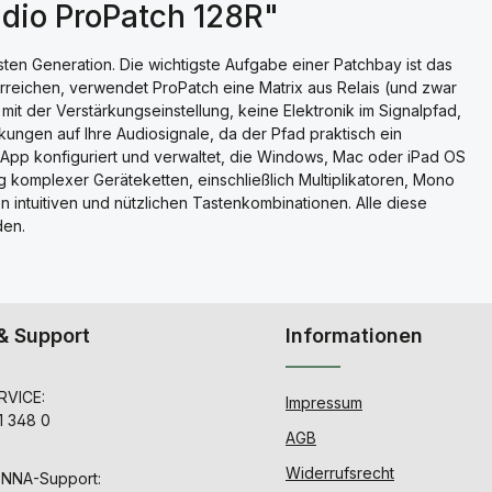
dio ProPatch 128R"
ten Generation. Die wichtigste Aufgabe einer Patchbay ist das
rreichen, verwendet ProPatch eine Matrix aus Relais (und zwar
t der Verstärkungseinstellung, keine Elektronik im Signalpfad,
kungen auf Ihre Audiosignale, da der Pfad praktisch ein
er App konfiguriert und verwaltet, die Windows, Mac oder iPad OS
ng komplexer Geräteketten, einschließlich Multiplikatoren, Mono
n intuitiven und nützlichen Tastenkombinationen. Alle diese
den.
& Support
Informationen
VICE:
Impressum
1 348 0
AGB
Widerrufsrecht
ENNA-Support: