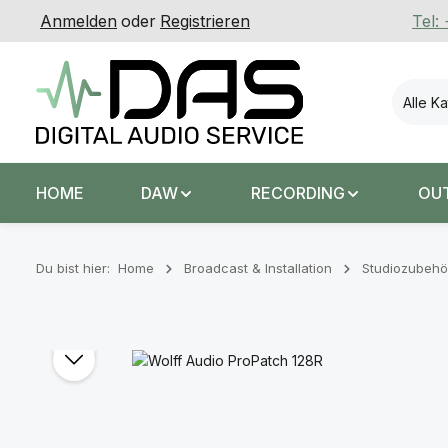
Anmelden
oder
Registrieren
Tel:
 Hauptinhalt springen
Zur Suche springen
Zur Hauptnavigation springen
Alle K
HOME
DAW
RECORDING
OU
Du bist hier:
Home
Broadcast & Installation
Studiozubehö
Bildergalerie überspringen