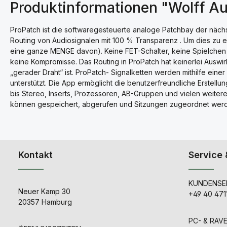
Produktinformationen "Wolff Au
ProPatch ist die softwaregesteuerte analoge Patchbay der nächs
Routing von Audiosignalen mit 100 % Transparenz . Um dies zu e
eine ganze MENGE davon). Keine FET-Schalter, keine Spielchen mi
keine Kompromisse. Das Routing in ProPatch hat keinerlei Auswir
„gerader Draht“ ist. ProPatch- Signalketten werden mithilfe ein
unterstützt. Die App ermöglicht die benutzerfreundliche Erstellu
bis Stereo, Inserts, Prozessoren, AB-Gruppen und vielen weitere
können gespeichert, abgerufen und Sitzungen zugeordnet wer
Kontakt
Service 
KUNDENSER
Neuer Kamp 30
+49 40 471
20357 Hamburg
PC- & RAV