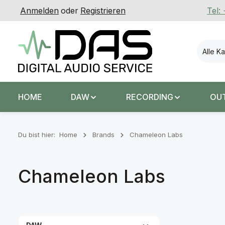
Anmelden
oder
Registrieren
Tel:
 Hauptinhalt springen
Zur Suche springen
Zur Hauptnavigation springen
Alle K
HOME
DAW
RECORDING
OU
Du bist hier:
Home
Brands
Chameleon Labs
Chameleon Labs