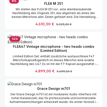
8
%
Includes: microphone in wooden box, power supply, cable,
FLEA M 251
yokemount.
Wir stellen das FLEA M 251 vor , eine atemberaubende
Nachbildung des Originals 251, das allgemein als eines der
besten Mikrofone aller Zeiten gefeiert wird. Die Herstellung
dieses Klons war nicht nur ein Projekt; es war eine Arbeit voller
Verkaufspreis:
4.610,00 €
Regulärer Preis:
5.029,00 €
Liebe und Hingabe, die aufgrund der Komplexität und Feinheit
seines Designs enorme Geduld und tiefe Leidenschaft
erforderte. Trotz der Herausforderungen bei seiner Entwicklung
ist das FLEA M 251 ein Beweis für unser Streben nach Exzellenz.
14
%
Jeder Aspekt dieses Mikrofons wurde verfeinert und in einigen
Bereichen sogar gegenüber dem Original verbessert.
FLEA47 Vintage microphone - two heads combo
(Limited Edition)
Limited Edition Set: enthält zusätzliche austauschbare F47
MikrofonkapselEigentlich ist dieses Mikrofon eine exakte
Nachbildung des U47. Es ist mit der F7-Kapsel ausgestattet –
unserer exakten Replik der M7-Kapsel, sowie unserem Nachbau
Verkaufspreis:
4.899,00 €
Regulärer Preis:
5.699,00 €
des BV8-Transformators und TELEFUNKEN EF12 oder E80F
Röhren. Diese Röhren sind die nächste Generation der EF12-
Röhren, jedoch mit einer längeren Lebensdauer. Tatsächlich sind
EF12, EF14, UF14 und VF14 die gleichen Röhren mit
unterschiedlicher Heizung. Besonders konzentrieren wir uns auf
Grace Design m701
die EF12-Röhre, da wir ihren Klangcharakter dem Original am
Der Grace Design m701 ist ein modulares Audio-Interface mit
nächsten finden. Natürlich hängt der Preis von der Art der Röhre
hoher Kanalanzahl, das für professionelle und kommerzielle
ab. Wer sich mit Preisen auskennt, weiß, dass eine gute VF14-
Aufnahmeeinrichtungen entwickelt wurde. Als erster Vorstoß in
Röhre bis zu 1.500 € kosten kann, daher ist klar, dass dieses
ein komplettes Interface-Design war es das Ziel, die AD/DA-
Mikrofon kein günstiges Produkt ist. Aber dieses Mikrofon ist für