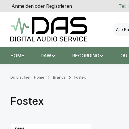
Anmelden
oder
Registrieren
Tel:
 Hauptinhalt springen
Zur Suche springen
Zur Hauptnavigation springen
Alle K
HOME
DAW
RECORDING
OU
Du bist hier:
Home
Brands
Fostex
Fostex