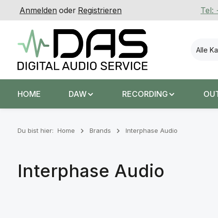
Anmelden
oder
Registrieren
Tel:
 Hauptinhalt springen
Zur Suche springen
Zur Hauptnavigation springen
Alle K
HOME
DAW
RECORDING
OU
Du bist hier:
Home
Brands
Interphase Audio
Interphase Audio