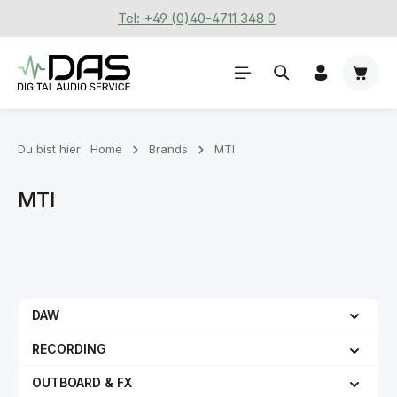
Tel: +49 (0)40-4711 348 0
Zum Hauptinhalt springen
Waren
Du bist hier:
Home
Brands
MTI
MTI
DAW
RECORDING
OUTBOARD & FX