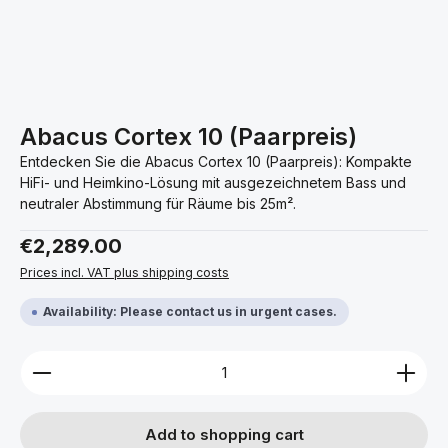
Abacus Cortex 10 (Paarpreis)
Entdecken Sie die Abacus Cortex 10 (Paarpreis): Kompakte
HiFi- und Heimkino-Lösung mit ausgezeichnetem Bass und
neutraler Abstimmung für Räume bis 25m².
Regular price:
€2,289.00
Prices incl. VAT plus shipping costs
Availability: Please contact us in urgent cases.
Product Quantity: Enter the desired amount or use 
Add to shopping cart