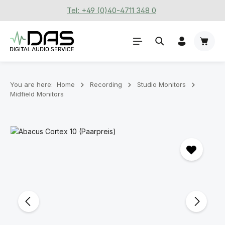
Tel: +49 (0)40-4711 348 0
Skip to main content
Shoppi
You are here:
Home
Recording
Stu­dio Mon­it­ors
Midfield Monitors
Skip image gallery