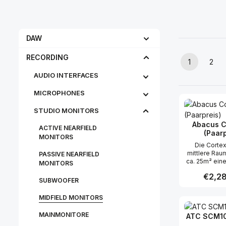
DAW
RECORDING
1
2
Page
Pag
AUDIO INTERFACES
MICROPHONES
STU­DIO MON­IT­ORS
Abacus C
ACTIVE NEARFIELD
(Paarp
MONITORS
Die Cortex 
mittlere Rau
PASSIVE NEARFIELD
ca. 25m² eine
MONITORS
Fullrangelösu
Regular 
€2,28
Lautspreche
SUBWOOFER
kann der Fr
im Bass dan
MIDFIELD MONITORS
Produc
Technik bis 1
werden. D
MAINMONITORE
ATC SCM10
Tieftöner m
sogar bea