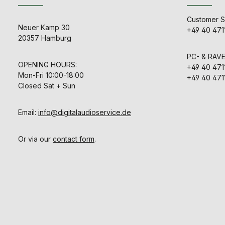
Tiefenstaf
Indicators
midrange an
Klangfarbenn
indicator, Ga
sections, th
Der Laut
Customer S
warningDi
capable of 
zeichnet si
Neuer Kamp 30
+49 40 471
(HxWxD) :8
extremely 
hohem Abhör
20357 Hamburg
460mm (34.8
pressure le
ungewöhnli
18.7")Weigh
maintaining 
nichtlineare 
308
PC- & RAV
control. Th
aus. Das au
OPENING HOURS:
perfectly 
+49 40 471
Impulstreue 
modern music
Mon-Fri 10:00-18:00
Bassreflexs
+49 40 471
where both
eine niedr
Closed Sat + Sun
precision ar
Grenzfrequen
möglich. D
System i
Email:
info@digitalaudioservice.de
gruppenlaufze
Der zwei
MOSF
Or via our
contact form
.
Leistungsver
elektro
Frequenzweich
Gehäuser
integriert 
Service
ausgeschwen
Das Errei
Übersteuer
wird dur
intermit