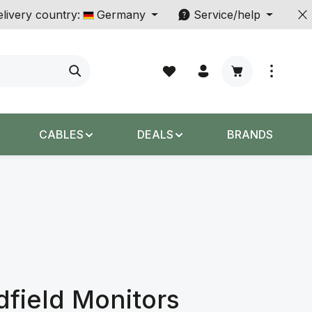
livery country:
Germany
Service/help
Shopping cart c
CABLES
DEALS
BRANDS
dfield Monitors