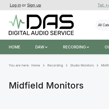
Log in
or
Sign up
Tel: 
p to main content
Skip to search
Skip to main navigation
All Ca
HOME
DAW
RECORDING
O
You are here:
Home
Recording
Stu­dio Mon­it­ors
Midfi
Midfield Monitors