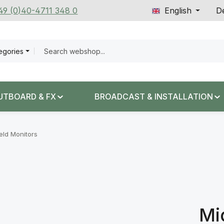
+49 (0)40-4711 348 0
English
De
tegories
UTBOARD & FX
BROADCAST & INSTALLATION
eld Monitors
Mi