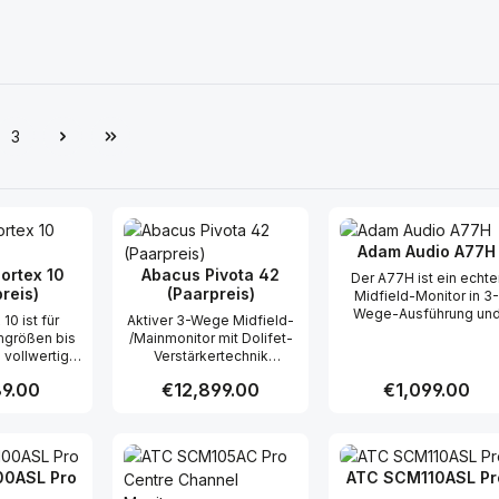
3
e
Page
Adam Audio A77H
ortex 10
Abacus Pivota 42
Der A77H ist ein echte
reis)
(Paarpreis)
Midfield-Monitor in 3-
Wege-Ausführung un
10 ist für
Aktiver 3-Wege Midfield-
damit die konsequent
mgrößen bis
/Mainmonitor mit Dolifet-
Weiterentwicklung de
 vollwertige
Verstärkertechnik
A77X. Dank neuester
ng. Wie alle
Geschlossenes Gehäuse,
ADAM Audio-Technolog
price:
9.00
Regular price:
€12,899.00
Regular price:
€1,099.00
r der Serie
elektronisch entzerrter
setzt auch er neue
equenzgang
Tiefbass Mittel-Hochton-
Maßstäbe hinsichtlich
k Dolifet-
Einheit in 30°-Schritten
Detailreichtum und
t Quantity: Enter the desired amount or
Product Quantity: Enter the 
Product Qua
6Hz entzerrt
drehbar für aufrechte
räumlicher Darstellung
er 6,5“-
oder liegende Anordnung
Zwei 7-Zoll-Tieftöner, e
0ASL Pro
ATC SCM110ASL Pr
acht dabei
Dafür auch Bohrungen für
Mitteltöner und ADAM
chtliche
die Gummifüße in den