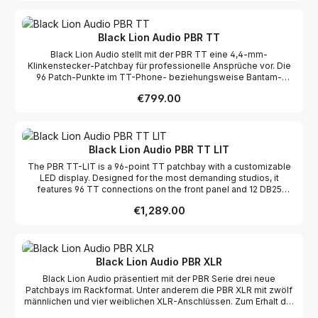
included PatchCAD software to create custom text and export it
directly to your patchbay via the same USB port.
Black Lion Audio PBR TT
Black Lion Audio stellt mit der PBR TT eine 4,4-mm-
Klinkenstecker-Patchbay für professionelle Ansprüche vor. Die
96 Patch-Punkte im TT-Phone- beziehungsweise Bantam-
Format lassen sich pro Paar in ihrer Normalisierung konfigurieren,
Regular price:
€799.00
um verschiedensten Anwendungen individuell gerecht zu
werden. Auf der Rückseite wird die Studio-Peripherie über DB-
25-Stecker angebunden. Die solide Konstruktion und die
vergoldeten Kontakte machen die PBR TT zu einem besonders
langlebigen Studio-Werkzeug und zur idealen Möglichkeit, den
Black Lion Audio PBR TT LIT
Signalfluss im eigenen Studio flexibel zu verwalten. Funktionen:
The PBR TT-LIT is a 96-point TT patchbay with a customizable
96 Punkt TT-Phone Patchbay in einer Höheneinheit 4,4-mm-
LED display. Designed for the most demanding studios, it
Klinkenstecker Für jedes Buchsenpaar lässt sich mit einem
features 96 TT connections on the front panel and 12 DB25
Schalter auf der Oberseite die Normalisierung umstellen Zur
connections on the rear panel – all audiophile-grade and gold-
Verfügung stehen: isoliert, vollnormalisiert und halbnormalisiert
Regular price:
€1,289.00
plated for maximum conductivity and signal clarity. The high-
Komfortable Signaldistribution Anschluss über 12 DB-25-
quality, secure connections allow you to easily integrate your
Anschlüsse Keine Lötkenntnisse erforderlich D-Sub Buchsen
outboard hardware.
sind an einer Stahlplatte montiert Sehr solide Bauweise -
Verstärktes Stahlgehäuse & massive Frontplatte Alle Kontakte
sind goldbeschichtet – Zum Erhalt der Signalintegrität über eine
Black Lion Audio PBR XLR
lange Zeit hinweg Gewicht: 3 kg Maße (L x B x H): 13,34 cm x
Black Lion Audio präsentiert mit der PBR Serie drei neue
48,26 cm x 4,45 cm
Patchbays im Rackformat. Unter anderem die PBR XLR mit zwölf
männlichen und vier weiblichen XLR-Anschlüssen. Zum Erhalt der
höchsten Klangqualität in der Signalkette wurden Bauteile und