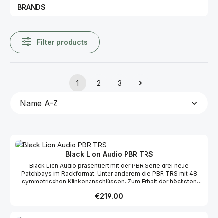
BRANDS
Filter products
1
2
3
Page
Page
Page
Black Lion Audio PBR TRS
Black Lion Audio präsentiert mit der PBR Serie drei neue
Patchbays im Rackformat. Unter anderem die PBR TRS mit 48
symmetrischen Klinkenanschlüssen. Zum Erhalt der höchsten
Klangqualität in der Signalkette wurden Bauteile und Verarbeitung
Regular price:
€219.00
klassischer Patchbays weitestmöglich optimiert. Mit ihrem
praktischen und eleganten Design aus schwarz eloxierter
Aluminium-Frontplatte und vergoldeten Anschlussbuchsen fügen