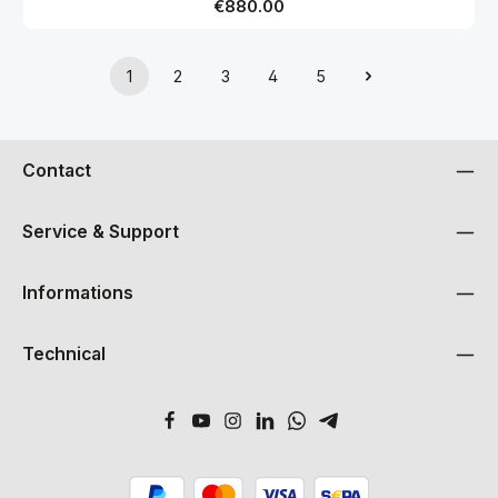
Regular price:
€880.00
1
2
3
4
5
Page
Page
Page
Page
Page
Contact
Service & Support
Informations
Technical