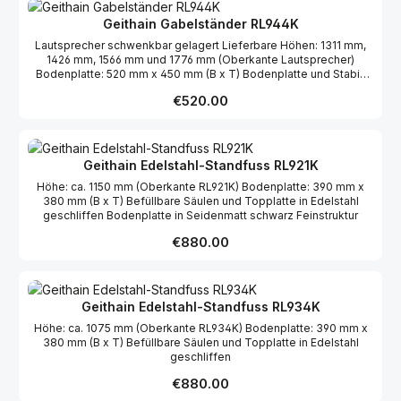
Geithain Gabelständer RL944K
Lautsprecher schwenkbar gelagert Lieferbare Höhen: 1311 mm,
1426 mm, 1566 mm und 1776 mm (Oberkante Lautsprecher)
Bodenplatte: 520 mm x 450 mm (B x T) Bodenplatte und Stabi-
Brett furniert Holme schwarz pulverbeschichtet
Regular price:
€520.00
Geithain Edelstahl-Standfuss RL921K
Höhe: ca. 1150 mm (Oberkante RL921K) Bodenplatte: 390 mm x
380 mm (B x T) Befüllbare Säulen und Topplatte in Edelstahl
geschliffen Bodenplatte in Seidenmatt schwarz Feinstruktur
Regular price:
€880.00
Geithain Edelstahl-Standfuss RL934K
Höhe: ca. 1075 mm (Oberkante RL934K) Bodenplatte: 390 mm x
380 mm (B x T) Befüllbare Säulen und Topplatte in Edelstahl
geschliffen
Regular price:
€880.00