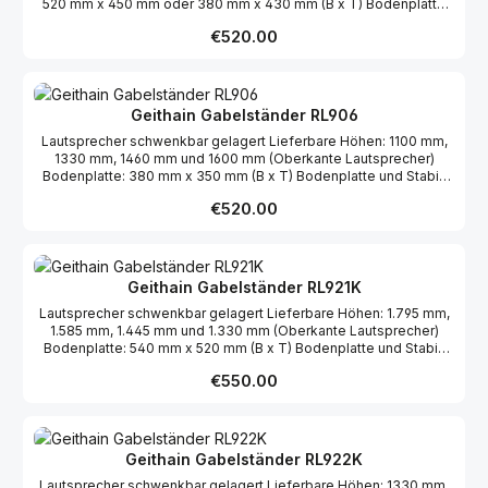
520 mm x 450 mm oder 380 mm x 430 mm (B x T) Bodenplatte
und Stabi-Brett furniert Holme schwarz pulverbeschichtet
Regular price:
€520.00
Geithain Gabelständer RL906
Lautsprecher schwenkbar gelagert Lieferbare Höhen: 1100 mm,
1330 mm, 1460 mm und 1600 mm (Oberkante Lautsprecher)
Bodenplatte: 380 mm x 350 mm (B x T) Bodenplatte und Stabi-
Brett furniert Holme schwarz pulverbeschichtet
Regular price:
€520.00
Geithain Gabelständer RL921K
Lautsprecher schwenkbar gelagert Lieferbare Höhen: 1.795 mm,
1.585 mm, 1.445 mm und 1.330 mm (Oberkante Lautsprecher)
Bodenplatte: 540 mm x 520 mm (B x T) Bodenplatte und Stabi-
Brett furniert Holme schwarz pulverbeschichtet
Regular price:
€550.00
Geithain Gabelständer RL922K
Lautsprecher schwenkbar gelagert Lieferbare Höhen: 1330 mm,