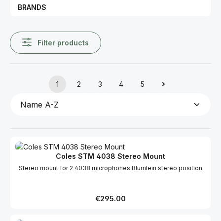
BRANDS
Filter products
1
2
3
4
5
Page
Page
Page
Page
Page
Coles STM 4038 Stereo Mount
Stereo mount for 2 4038 microphones Blumlein stereo position
Regular price:
€295.00