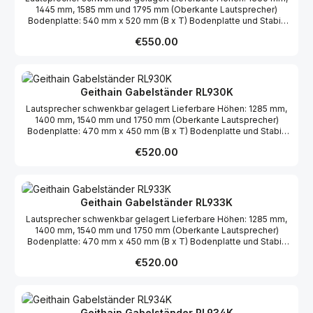
1445 mm, 1585 mm und 1795 mm (Oberkante Lautsprecher)
Bodenplatte: 540 mm x 520 mm (B x T) Bodenplatte und Stabi-
Brett furniert Holme schwarz pulverbeschichtet
Regular price:
€550.00
Geithain Gabelständer RL930K
Lautsprecher schwenkbar gelagert Lieferbare Höhen: 1285 mm,
1400 mm, 1540 mm und 1750 mm (Oberkante Lautsprecher)
Bodenplatte: 470 mm x 450 mm (B x T) Bodenplatte und Stabi-
Brett furniert Holme schwarz pulverbeschichtet
Regular price:
€520.00
Geithain Gabelständer RL933K
Lautsprecher schwenkbar gelagert Lieferbare Höhen: 1285 mm,
1400 mm, 1540 mm und 1750 mm (Oberkante Lautsprecher)
Bodenplatte: 470 mm x 450 mm (B x T) Bodenplatte und Stabi-
Brett furniert Holme schwarz pulverbeschichtet
Regular price:
€520.00
Geithain Gabelständer RL934K