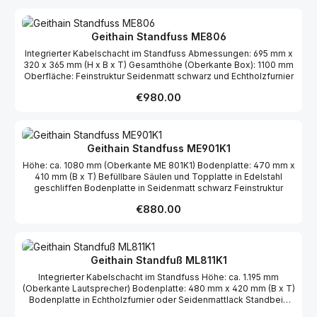
Geithain Standfuss ME806
Integrierter Kabelschacht im Standfuss Abmessungen: 695 mm x
320 x 365 mm (H x B x T) Gesamthöhe (Oberkante Box): 1100 mm
Oberfläche: Feinstruktur Seidenmatt schwarz und Echtholzfurnier
Regular price:
€980.00
Geithain Standfuss ME901K1
Höhe: ca. 1080 mm (Oberkante ME 801K1) Bodenplatte: 470 mm x
410 mm (B x T) Befüllbare Säulen und Topplatte in Edelstahl
geschliffen Bodenplatte in Seidenmatt schwarz Feinstruktur
Regular price:
€880.00
Geithain Standfuß ML811K1
Integrierter Kabelschacht im Standfuss Höhe: ca. 1.195 mm
(Oberkante Lautsprecher) Bodenplatte: 480 mm x 420 mm (B x T)
Bodenplatte in Echtholzfurnier oder Seidenmattlack Standbein
schwarz pulverbeschichtet Feinstruktur