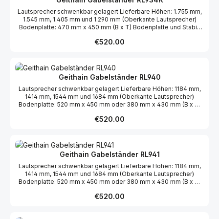
Lautsprecher schwenkbar gelagert Lieferbare Höhen: 1.755 mm,
1.545 mm, 1.405 mm und 1.290 mm (Oberkante Lautsprecher)
Bodenplatte: 470 mm x 450 mm (B x T) Bodenplatte und Stabi-
Brett furniert Holme schwarz pulverbeschichtet
Regular price:
€520.00
Geithain Gabelständer RL940
Lautsprecher schwenkbar gelagert Lieferbare Höhen: 1184 mm,
1414 mm, 1544 mm und 1684 mm (Oberkante Lautsprecher)
Bodenplatte: 520 mm x 450 mm oder 380 mm x 430 mm (B x T)
Bodenplatte und Stabi-Brett furniert Holme schwarz
Regular price:
€520.00
pulverbeschichtet
Geithain Gabelständer RL941
Lautsprecher schwenkbar gelagert Lieferbare Höhen: 1184 mm,
1414 mm, 1544 mm und 1684 mm (Oberkante Lautsprecher)
Bodenplatte: 520 mm x 450 mm oder 380 mm x 430 mm (B x T)
Bodenplatte und Stabi-Brett furniert Holme schwarz
Regular price:
€520.00
pulverbeschichtet