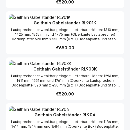
Regular price:
€520.00
Geithain Gabelständer RL901K
Lautsprecher schwenkbar gelagert Lieferbare Höhen: 1310 mm,
1425 mm, 1565 mm und 1775 mm (Oberkante Lautsprecher)
Bodenplatte: 620 mm x 550 mm (B x T) Bodenplatte und Stabi-
Brett furniert Holme schwarz pulverbeschichtet
Regular price:
€650.00
Geithain Gabelständer RL903K
Lautsprecher schwenkbar gelagert Lieferbare Höhen: 1296 mm,
1411 mm, 1551 mm und 1761 mm (Oberkante Lautsprecher)
Bodenplatte: 520 mm x 450 mm (B x T) Bodenplatte und Stabi-
Brett furniert Holme schwarz pulverbeschichtet
Regular price:
€520.00
Geithain Gabelständer RL904
Lautsprecher schwenkbar gelagert Lieferbare Höhen: 1184 mm,
1414 mm, 1544 mm und 1684 mm (Oberkante Box) Bodenplatte: