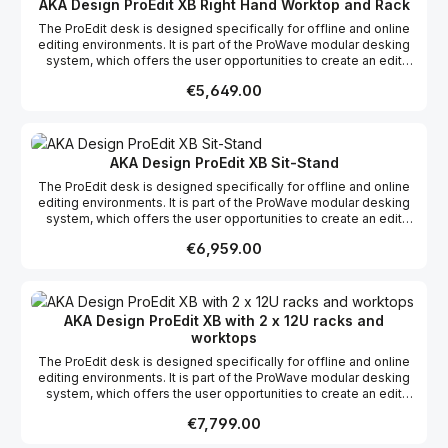
AKA Design ProEdit XB Right Hand Worktop and Rack
The ProEdit desk is designed specifically for offline and online
editing environments. It is part of the ProWave modular desking
system, which offers the user opportunities to create an edit
desk suitable to their specific requirements whether it be editing,
Regular price:
€5,649.00
grading, mixing or VFX, incorporating the possibility of more
racks and work surfaces as required to create your dream studio.
This product range comes flat packed which makes it easy to
ship and assemble on site.
AKA Design ProEdit XB Sit-Stand
The ProEdit desk is designed specifically for offline and online
editing environments. It is part of the ProWave modular desking
system, which offers the user opportunities to create an edit
desk suitable to their specific requirements whether it be editing,
Regular price:
€6,959.00
grading, mixing or VFX, incorporating the possibility of more
racks and work surfaces as required to create your dream studio.
This product range comes flat packed which makes it easy to
ship and assemble on site.
AKA Design ProEdit XB with 2 x 12U racks and
worktops
The ProEdit desk is designed specifically for offline and online
editing environments. It is part of the ProWave modular desking
system, which offers the user opportunities to create an edit
desk suitable to their specific requirements whether it be editing,
Regular price:
€7,799.00
grading, mixing or VFX, incorporating the possibility of more
racks and work surfaces as required to create your dream studio.