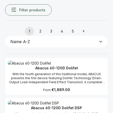
Filter products
1
2
3
4
5
Page
Page
Page
Page
Page
Abacus 60-120D Dolifet
With the fourth generation of this traditional model, ABACUS
presents the first device featuring Dolifet Technology (Drain-
Output Load-Independent Field Effect Transistor). A completely
new control system, power supply, and signal processing have
Regular price:
€1,889.00
From
been combined with a new version of ABACUS’s proven circuitry
and packaged in a redesigned chassis. The result is an amplifier
that is truly in a class of its own, offering even greater control
over speakers while delivering increased performance. The
automatic power-on function and balanced inputs also make it
Abacus 60-120D Dolifet DSP
more versatile and convenient to use.