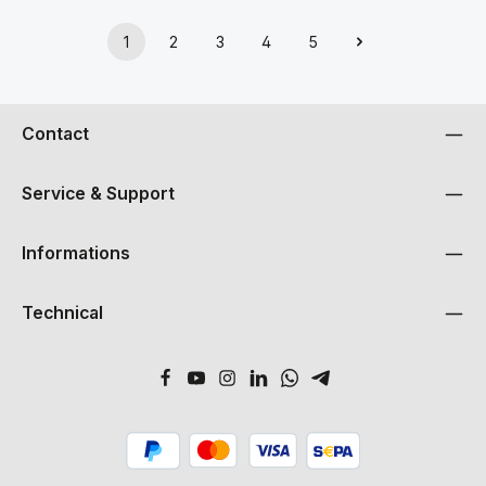
This product range comes flat packed which makes it easy to
ship and assemble on site.
1
2
3
4
5
Page
Page
Page
Page
Page
Contact
Service & Support
Informations
Technical