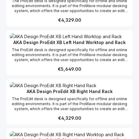
The ProEdit desk is designed specifically for offline and online
editing environments. It is part of the ProWave modular desking
system, which offers the user opportunities to create an edit
desk suitable to their specific requirements whether it be editing,
Regular price:
€4,329.00
grading, mixing or VFX, incorporating the possibility of more
racks and work surfaces as required to create your dream studio.
This product range comes flat packed which makes it easy to
ship and assemble on site.
AKA Design ProEdit XB Left Hand Worktop and Rack
The ProEdit desk is designed specifically for offline and online
editing environments. It is part of the ProWave modular desking
system, which offers the user opportunities to create an edit
desk suitable to their specific requirements whether it be editing,
Regular price:
€5,649.00
grading, mixing or VFX, incorporating the possibility of more
racks and work surfaces as required to create your dream studio.
This product range comes flat packed which makes it easy to
ship and assemble on site.
AKA Design ProEdit XB Right Hand Rack
The ProEdit desk is designed specifically for offline and online
editing environments. It is part of the ProWave modular desking
system, which offers the user opportunities to create an edit
desk suitable to their specific requirements whether it be editing,
Regular price:
€4,329.00
grading, mixing or VFX, incorporating the possibility of more
racks and work surfaces as required to create your dream studio.
This product range comes flat packed which makes it easy to
ship and assemble on site.