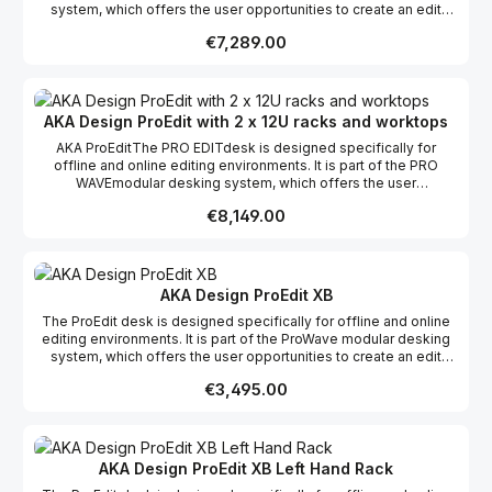
system, which offers the user opportunities to create an edit
and flat packed for easy shipping & installation
desk suitable to their specific requirements whether it be editing,
Regular price:
€7,289.00
grading, mixing or VFX, incorporating the possibility of more
racks and work surfaces as required to create your dream studio.
This product range comes flat packed which makes it easy to
ship and assemble on site.
AKA Design ProEdit with 2 x 12U racks and worktops
AKA ProEditThe PRO EDITdesk is designed specifically for
offline and online editing environments. It is part of the PRO
WAVEmodular desking system, which offers the user
opportunities to create a desk suitable to their specific
Regular price:
€8,149.00
requirements incorporating the possibility of more racks and
work surfaces as required.Features: Configurable desking
system for off-line & on-line editing Large 2.4m workspace
Three 3u top racks and capabilities for integration of bottom 12u
racks Deep monitor bridge to house Grade 1 and wide screen
AKA Design ProEdit XB
monitors (optional flat screen monitor bridge available) Complete
The ProEdit desk is designed specifically for offline and online
cable management Available in Graphite Grey & Crown Oak
editing environments. It is part of the ProWave modular desking
veneer (as shown) and Royal Blue & Crown Maple Self -assembly
system, which offers the user opportunities to create an edit
and flat packed for easy shipping & installation
desk suitable to their specific requirements whether it be editing,
Regular price:
€3,495.00
grading, mixing or VFX, incorporating the possibility of more
racks and work surfaces as required to create your dream studio.
This product range comes flat packed which makes it easy to
ship and assemble on site.
AKA Design ProEdit XB Left Hand Rack