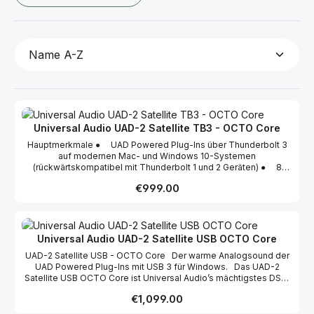
Universal Audio UAD-2 Satellite TB3 - OCTO Core
Hauptmerkmale ● UAD Powered Plug-Ins über Thunderbolt 3
auf modernen Mac- und Windows 10-Systemen
(rückwärtskompatibel mit Thunderbolt 1 und 2 Geräten) ● 8
(OCTO) SHARC-Prozessoren liefern einen enormen DSP-Boost
Regular price:
€999.00
für die Arbeit an großen, professionellen Mixes ● Zugriff auf
über 100 Plug-Ins von Ampex, Lexicon, Studer, Neve, Manley,
SSL, EMT, Helios und anderen (separat erhältlich) ● Enthält das
Analog Classics Plus Bundle mit Versionen der Plug-Ins LA-2A
Classic Audio Leveler, 1176 Classic Limiting Amplifier, Pultec EQP-
Universal Audio UAD-2 Satellite USB OCTO Core
1A, Pultec Pro und Fairchild 670 sowie den 610-B Tube Preamp
UAD-2 Satellite USB - OCTO Core Der warme Analogsound der
und mehr ● Kompatibel mit Pro Tools, Logic Pro X, Cubase, Live
UAD Powered Plug-Ins mit USB 3 für Windows. Das UAD-2
und anderen ● Kombinierbar mit anderen UAD-2 Geräten (die
Satellite USB OCTO Core ist Universal Audio’s mächtigstes DSP-
über Thunderbolt verfügen), einschließlich PCIe-Karten, UA
System, mit dem sich für Produzenten und Audioingenieure die
Audio-Interfaces und weiteren Satellites ● Zwei Thunderbolt 3
Regular price:
€1,099.00
Welt der preisgekrönten UAD Powered Plug-Ins eröffnet. Das
Ports für die Kaskadierung von Thunderbolt-Peripheriegeräten
schlanke Tischgerät verleiht jedem Windows-basiertem DAW-
● Auch mit Custom Software-Bundles erhältlich