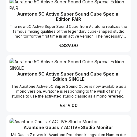
Funktionen: Mono Version der aktiven Version einer
Studiolegende Breitbandlautsprecher Kompakte Class-D
Endstufe aus Auratone A2-30 in Kooperation mit Bettermaker
Auratone 5C Active Super Sound Cube Special
Gleicher ultrakompakter Formfaktor wie passive Version Perfekte
Edition PAIR
phasentreue Darstellung des Mittenbereichs für tragfähige Mix-
Entscheidungen Identischer Klang zur passiven Variante 114mm
The new 5C Active Super Sound Cube from Auratone realizes the
Treiber Frequenzbereich: 75 - 15.000 Hz Gehäuse aus 16mm MDF
famous mixing qualities of the legendary cube-shaped studio
30 Watt Dauer- und 50 Watt Impulsleistung Über 100 dB
monitor for the first time in an active version. The necessary
Fremdspannungsabstand Symmetrische XLR-Klinke-
amplifier electronics were developed in close cooperation with
Kombibuchsen auf der Rückseite Inkl. externem Netzteil Länge:
Regular price:
€839.00
Bettermaker and ensure the same uncompromising reference
152mm x Breite: 165mm x Höhe: 165mm Gewicht: 4kg
sound with which the passive version has already become world
famous. With 30 watts continuous and 50 watts impulse power,
the 5C Active Super Sound Cube monitors are also well suited for
dynamic material. Thanks to their balanced XLR jack combo
jacks, they integrate seamlessly into any professional studio
Auratone 5C Active Super Sound Cube Special
environment.
Edition SINGLE
The Auratone Active 5C Super Sound Cube is now available as a
mono version. Auratone is responding to the wish of many
studios to use the activated studio classic as a mono reference
for the mid-range. The particularly detailed and exact
Regular price:
€419.00
reproduction of the mid-range has made the 5C an irreplaceable
listening tool for producers and sound engineers all over the
world.
Avantone Gauss 7 ACTIVE Studio Monitor
Mit Gauss 7 erweckt Avantone Pro einen klangvollen Namen der