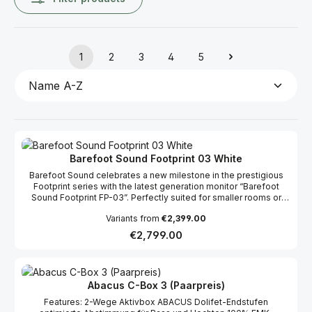
1
2
3
4
5
Page
Page
Page
Page
Page
Barefoot Sound Footprint 03 White
Barefoot Sound celebrates a new milestone in the prestigious
Footprint series with the latest generation monitor “Barefoot
Sound Footprint FP-03”. Perfectly suited for smaller rooms or
mobile solutions, the Barefoot Sound Footprint FP-03 combines
Variants from
€2,399.00
the exceptional sound quality and elegant design of its
predecessors in a compact format, at an extremely competitive
Regular price:
€2,799.00
price.
Abacus C-Box 3 (Paarpreis)
Features: 2-Wege Aktivbox ABACUS Dolifet-Endstufen