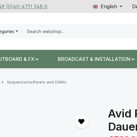
+49 (0)40-4711 348 0
English
De
tegories
UTBOARD & FX
BROADCAST & INSTALLATION
Sequencersoftware and DAWs
Avid 
Dauer
Sale price: