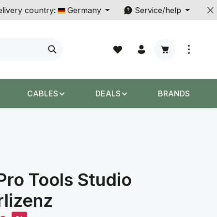
livery country:
Germany
Service/help
Shopping cart c
CABLES
DEALS
BRANDS
Pro Tools Studio
lizenz