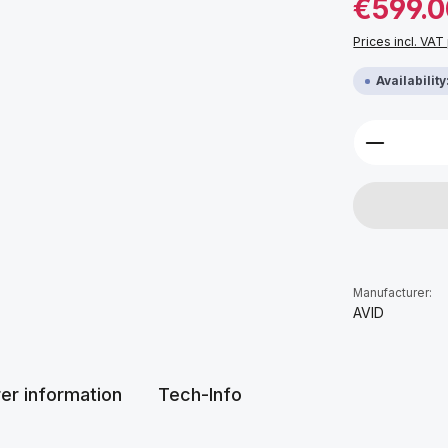
€599.0
Prices incl. VAT
Availabilit
Product 
Manufacturer:
AVID
er information
Tech-Info