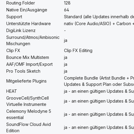
Routing Folder
128
Native Ein/Ausgänge
64
Support
Standard (alle Updates innerhalb d
Unterstützte Hardware
nativ (Core Audio/ASIO) + Carbon 
DigiLink Lizenz
-
Surround/Atmos/Ambisonic
ja
Mischungen
Clip FX
Clip FX Editing
Bounce Mix Multistem
ja
AAF/OMF Import/Export
ja
Pro Tools Sketch
ja
Complete Bundle (Artist Bundle + Pr
Mitgelieferte Plugins
Updates & Support Plan oder Subs
HEAT
ja - an einen gültigen Updates & 
GrooveCell/SynthCell
ja - an einen gültigen Updates & 
Virtuelle Instrumente
Celemony Melodyne 5
ja - an einen gültigen Updates & 
essential
SoundFlow Cloud Avid
ja - an einen gültigen Updates & 
Edition