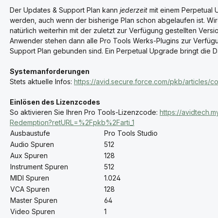
Der Updates & Support Plan kann
jederzeit
mit einem Perpetual 
werden, auch wenn der bisherige Plan schon abgelaufen ist. Wird
natürlich weiterhin mit der zuletzt zur Verfügung gestellten Ver
Anwender stehen dann alle Pro Tools Werks-Plugins zur Verfügun
Support Plan gebunden sind. Ein Perpetual Upgrade bringt die D
Systemanforderungen
Stets aktuelle Infos:
https://avid.secure.force.com/pkb/articles/
Einlösen des Lizenzcodes
So aktivieren Sie Ihren Pro Tools-Lizenzcode:
https://avidtech.
Redemption?retURL=%2Fpkb%2Farti_1
Ausbaustufe
Pro Tools Studio
Audio Spuren
512
Aux Spuren
128
Instrument Spuren
512
MIDI Spuren
1.024
VCA Spuren
128
Master Spuren
64
Video Spuren
1