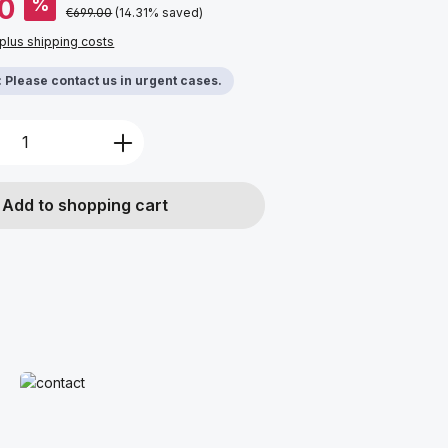
0
%
Regular price:
€699.00
(14.31% saved)
 plus shipping costs
y: Please contact us in urgent cases.
Quantity: Enter the desired amount or u
Add to shopping cart
Read more