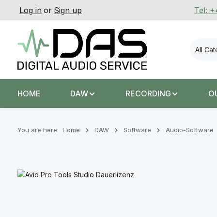
Log in
or
Sign up
Tel: 
p to main content
Skip to search
Skip to main navigation
All Ca
HOME
DAW
RECORDING
O
You are here:
Home
DAW
Software
Audio-Software
Skip image gallery