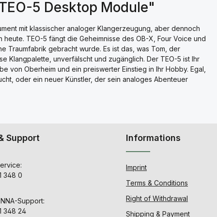
 TEO-5 Desktop Module"
ument mit klassischer analoger Klangerzeugung, aber dennoch
on heute. TEO-5 fängt die Geheimnisse des OB-X, Four Voice und
he Traumfabrik gebracht wurde. Es ist das, was Tom, der
e Klangpalette, unverfälscht und zugänglich. Der TEO-5 ist Ihr
be von Oberheim und ein preiswerter Einstieg in Ihr Hobby. Egal,
sucht, oder ein neuer Künstler, der sein analoges Abenteuer
& Support
Informations
ervice:
Imprint
1 348 0
Terms & Conditions
Right of Withdrawal
ENNA-Support:
1 348 24
Shipping & Payment