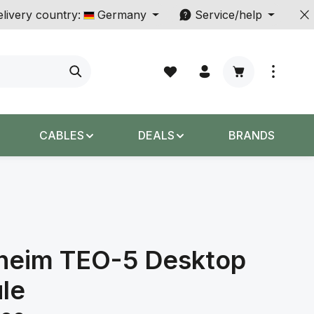
livery country:
Germany
Service/help
Shopping cart c
CABLES
DEALS
BRANDS
heim TEO-5 Desktop
le