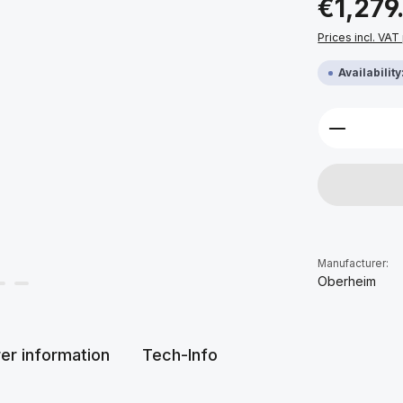
€1,279
Prices incl. VAT
Availabilit
Product 
Manufacturer:
Oberheim
er information
Tech-Info