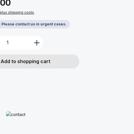
.00
 plus shipping costs
y: Please contact us in urgent cases.
Quantity: Enter the desired amount or u
Add to shopping cart
Read more