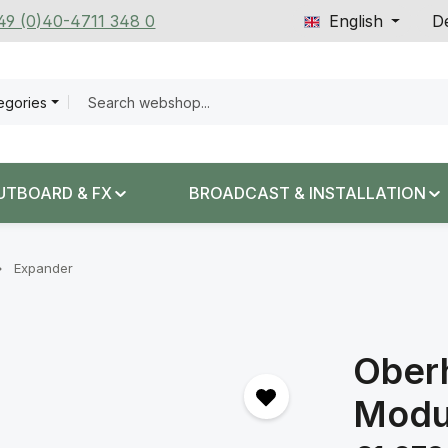
+49 (0)40-4711 348 0
English
De
tegories
UTBOARD & FX
BROADCAST & INSTALLATION
Expander
Ober
Modu
Regular price: