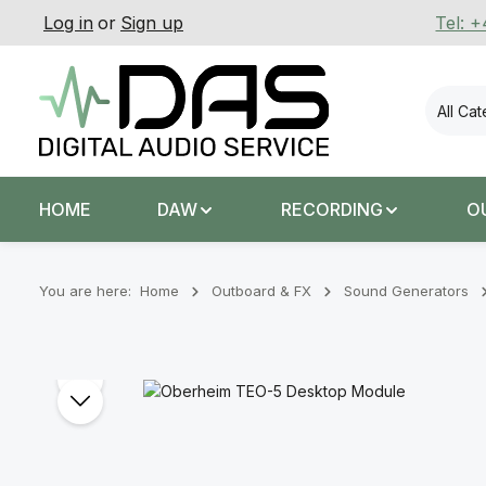
Log in
or
Sign up
Tel: 
p to main content
Skip to search
Skip to main navigation
All Ca
HOME
DAW
RECORDING
O
You are here:
Home
Outboard & FX
Sound Generators
Skip image gallery