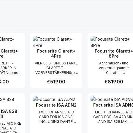
 Clarett+
Focusrite Clarett+
Focusrite Clarett+
re
4Pre
8Pre
ARETT⁺-
VIER LEISTUNGSSTARKE
Acht rausch- und
ÄRKER IN
CLARETT⁺-
verzerrungsarme
TÄTNehmen
VORVERSTÄRKERHören
Clarett+-
d kraftvolle
Sie jede Nuance und
Mikrofonvorverstärker m
 price:
.00
Regular price:
€519.00
Regular price:
€819.00
en mit
fangen Sie einen klaren
hoher
rn auf, die
und kraftvollen Klang mit
Aussteuerungsreserv
om, geringe
Vorverstärkern ein, die
und analoger Air-Funkti
t Quantity: Enter the desired amount or
Product Quantity: Enter the 
Product Qua
und extrem
viel Headroom, geringe
mit Impedanzumschaltu
 Rauschen
Verzerrungen und ein
und Relaissteuerung
Focusrite ISA ADN2
Focusrite ISA ADN
INGEN SIE
extrem niedriges
nehmen Gesang,
T ANALOGER
Rauschen bieten.
Schlagzeug und
 ISA 828
TWO-CHANNEL A-D
EIGHT-CHANNEL A-D
 ZUM
BRINGEN SIE STIMMEN
akustische Instrument
II
CARD FOR ISA ONE,
CARD FOR ISA 428 MKI
chwertige,
MIT REIN ANALOGER
mit präziser Klarheit auf
INCLUDING DANTE
AND ISA 828 MKII,
EL MIC PRE
erte analoge
LUFT ZUM
Zwei JFET-
CONNECTIVITY ISA ADN2
INCLUDING DANTE
ONAL A-D
e in jedem
STRAHLENHochwertige,
Instrumenteneingäng
is an optional two-channel
CONNECTIVITY ISA AD
DANTE The