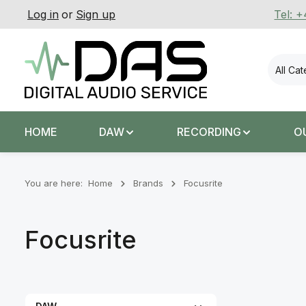
Log in
or
Sign up
Tel: 
p to main content
Skip to search
Skip to main navigation
All Ca
HOME
DAW
RECORDING
O
You are here:
Home
Brands
Focusrite
Focusrite