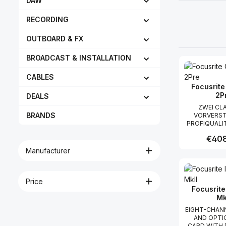
DAW
RECORDING
OUTBOARD & FX
BROADCAST & INSTALLATION
CABLES
Focusrite
2P
DEALS
ZWEI CL
BRANDS
VORVERST
PROFIQUALI
Sie klare un
Regular
€408
Aufnahm
Vorverstärke
Manufacturer
viel Headro
Produc
Verzerrung 
niedriges
bieten. BR
Price
STIMMEN MI
Focusrite
LUFT
Mk
STRAHLENHo
EIGHT-CHANN
relaisgesteu
AND OPTI
Schaltkreis
CARD WITH 