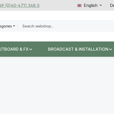
+49 (0)40-4711 348 0
English
De
tegories
UTBOARD & FX
BROADCAST & INSTALLATION