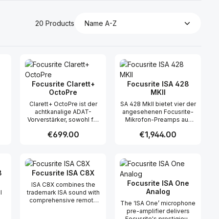
20 Products
Focusrite Clarett+
Focusrite ISA 428
OctoPre
MKII
Clarett+ OctoPre ist der
SA 428 MkII bietet vier der
achtkanalige ADAT-
angesehenen Focusrite-
Vorverstärker, sowohl für
Mikrofon-Preamps auf
it
angehende als auch
Transformatorbasis. Dank
Regular price:
€699.00
Regular price:
€1,944.00
etablierte Toningenieure.
der gleichen, klassischen
e
Er bietet acht rausch- und
Schaltkreise liefert er die
on
verzerrungsarme Clarett+
bekannte Audioqualität,
 use the buttons to increase or decreas
desired amount or use the buttons to in
ntity: Enter the desired amount or use 
Product Quantity: Enter the desir
Product Quantity
ng
Vorverstärker mit hoher
wie schon das Original,
Übersteuerungsreserve
jetzt jedoch zu einem
8
Focusrite ISA C8X
und vollständig analoger
deutlich günstigeren
Air-Schaltung und
Preis. Dank seiner
Focusrite ISA One
ISA C8X combines the
e
Relaissteuerung.
umschaltbaren Eingangs-
Analog
I
trademark ISA sound with
.
Zeichnen Sie Schlagzeug,
Impedanz, den DI-
comprehensive remote
The ‘ISA One’ microphone
Gesang und akustische
Instrumenten-Eingängen
control and all the
pre-amplifier delivers
e
Instrumente mit
und der optionalen 8-
N8
analogue and digital I/O,
Focusrite's prestigious