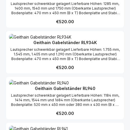
Lautsprecher schwenkbar gelagert Lieferbare Höhen: 1285 mm,
1400 mm, 1540 mm und 1750 mm (Oberkante Lautsprecher)
Bodenplatte: 470 mm x 450 mm (B x T) Bodenplatte und Stabi-
Brett furniert Holme schwarz pulverbeschichtet
Regular price:
€520.00
Geithain Gabelständer RL934K
Lautsprecher schwenkbar gelagert Lieferbare Höhen: 1.755 mm,
1.545 mm, 1.405 mm und 1.290 mm (Oberkante Lautsprecher)
Bodenplatte: 470 mm x 450 mm (B x T) Bodenplatte und Stabi-
Brett furniert Holme schwarz pulverbeschichtet
Regular price:
€520.00
Geithain Gabelständer RL940
Lautsprecher schwenkbar gelagert Lieferbare Höhen: 1184 mm,
1414 mm, 1544 mm und 1684 mm (Oberkante Lautsprecher)
Bodenplatte: 520 mm x 450 mm oder 380 mm x 430 mm (B x T)
Bodenplatte und Stabi-Brett furniert Holme schwarz
Regular price:
€520.00
pulverbeschichtet