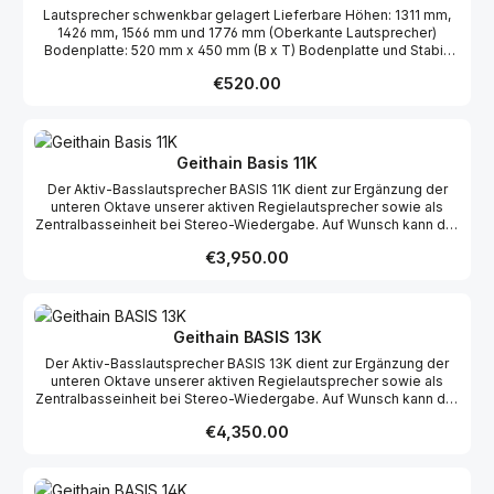
Lautsprecher schwenkbar gelagert Lieferbare Höhen: 1311 mm,
1426 mm, 1566 mm und 1776 mm (Oberkante Lautsprecher)
Bodenplatte: 520 mm x 450 mm (B x T) Bodenplatte und Stabi-
Brett furniert Holme schwarz pulverbeschichtet
Regular price:
€520.00
Geithain Basis 11K
Der Aktiv-Basslautsprecher BASIS 11K dient zur Ergänzung der
unteren Oktave unserer aktiven Regielautsprecher sowie als
Zentralbasseinheit bei Stereo-Wiedergabe. Auf Wunsch kann der
Tieftonlautsprecher mit unserem Multichannel-Bassprozessor
Regular price:
€3,950.00
BCU7.1 auch in Surround-Lautspechersysteme integriert werden.
Des Weiteren kann der Subwoofer mit geeigneten AV-Receivern
betrieben werden, sodass ein optimales Zusammenspiel auch
mit unseren passiven Highendlautsprechern möglich ist.Wir
haben für den BASIS 11K ein spezielles Langhub-Basssystem
Geithain BASIS 13K
entwickelt, das eine verzerrungsarme Wiedergabe garantiert. Der
Der Aktiv-Basslautsprecher BASIS 13K dient zur Ergänzung der
Subwoofer besitzt eine nierenförmige Abstrahlcharakteristik zur
unteren Oktave unserer aktiven Regielautsprecher sowie als
Minimierung rückwärtiger Raumreflexionen. Durch die
Zentralbasseinheit bei Stereo-Wiedergabe. Auf Wunsch kann der
sogenannte K-Technologie, die wir bereits seit vielen Jahren bei
Tieftonlautsprecher mit unserem Multichannel-Bassprozessor
unseren 3- und 4-Wege-Aktivlautsprechern erfolgreich
Regular price:
€4,350.00
BCU7.1 auch in Surround-Lautspechersysteme integriert werden.
einsetzen, lassen sich durch die Rückwärtsdämpfung größer
Des Weiteren kann der Subwoofer mit geeigneten AV-Receivern
10 dB selbst in akustisch kritischen Räumen hervorragende
betrieben werden, sodass ein optimales Zusammenspiel auch
Ergebnisse des raumabhängigen Übertragungsverlaufs erzielen.
mit unseren passiven Highendlautsprechern möglich ist.Wir
Resultierend aus diesem Konstruktionsprinzip wird die