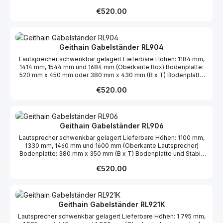
Brett furniert Holme schwarz pulverbeschichtet
Regular price:
€520.00
Geithain Gabelständer RL904
Lautsprecher schwenkbar gelagert Lieferbare Höhen: 1184 mm,
1414 mm, 1544 mm und 1684 mm (Oberkante Box) Bodenplatte:
520 mm x 450 mm oder 380 mm x 430 mm (B x T) Bodenplatte
und Stabi-Brett furniert Holme schwarz pulverbeschichtet
Regular price:
€520.00
Geithain Gabelständer RL906
Lautsprecher schwenkbar gelagert Lieferbare Höhen: 1100 mm,
1330 mm, 1460 mm und 1600 mm (Oberkante Lautsprecher)
Bodenplatte: 380 mm x 350 mm (B x T) Bodenplatte und Stabi-
Brett furniert Holme schwarz pulverbeschichtet
Regular price:
€520.00
Geithain Gabelständer RL921K
Lautsprecher schwenkbar gelagert Lieferbare Höhen: 1.795 mm,