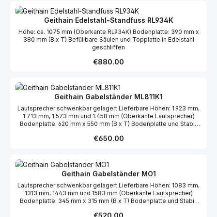
Bassmanagementsystem direkt im Subwoofer integriert ist, wird
Phasenkorrektur möglich. Durch ein zuschaltbares Hochpassfilter
Leistungsverdopplung realisiert und die Wahl des
der Verkabelungsaufwand beim BCU7.1 erheblich verringert.
kann die untere Grenzfrequenz auf 40 Hz erhöht werden. Die
Aufstellungsorts unkritischer. Weiterhin kann das System mit
Trennfrequenz ist zwischen 60 und 80 Hz kontinuierlich
Geithain Edelstahl-Standfuss RL934K
einer drahtgebundenen Fernsteuerung in den Bypass-Modus
einstellbar. Der Übertragungsbereich des LFE-Kanals endet bei
umgeschaltet werden. Alle Ausgangskanäle werden direkt mit
Höhe: ca. 1075 mm (Oberkante RL934K) Bodenplatte: 390 mm x
120 Hz. Die gesamte Steuer- und Leistungselektronik sowie alle
den Eingangskanälen verbunden – der Basskanal wird außer
380 mm (B x T) Befüllbare Säulen und Topplatte in Edelstahl
Steck- und Bedienelemente sind in der Rückseite des Gehäuses
Betrieb gesetzt, der LFE-Kanal bleibt aktiv.
geschliffen
integriert.Als Option ist der Basslautsprecher mit einem
Abdeckgitter lieferbar. Ein Ausgang am Subwoofer ermöglicht
Regular price:
€880.00
den Betrieb der passiven Variante des BASIS 14K - desm
sogenannten BASIS 14KP. Durch diese Erweiterung wird eine
Leistungsverdopplung realisiert und die Wahl des
Aufstellungsorts unkritischer. Weiterhin kann das System mit
Geithain Gabelständer ML811K1
einer drahtgebundenen Fernsteuerung in den Bypass-Modus
umgeschaltet werden. Alle Ausgangskanäle werden direkt mit
Lautsprecher schwenkbar gelagert Lieferbare Höhen: 1.923 mm,
den Eingangskanälen verbunden – der Basskanal wird außer
1.713 mm, 1.573 mm und 1.458 mm (Oberkante Lautsprecher)
Betrieb gesetzt, der LFE-Kanal bleibt aktiv.
Bodenplatte: 620 mm x 550 mm (B x T) Bodenplatte und Stabi-
Brett furniert Holme schwarz pulverbeschichtet
Regular price:
€650.00
Geithain Gabelständer MO1
Lautsprecher schwenkbar gelagert Lieferbare Höhen: 1083 mm,
1313 mm, 1443 mm und 1583 mm (Oberkante Lautsprecher)
Bodenplatte: 345 mm x 315 mm (B x T) Bodenplatte und Stabi-
Brett furniert Holme schwarz pulverbeschichtet
Regular price:
€520.00