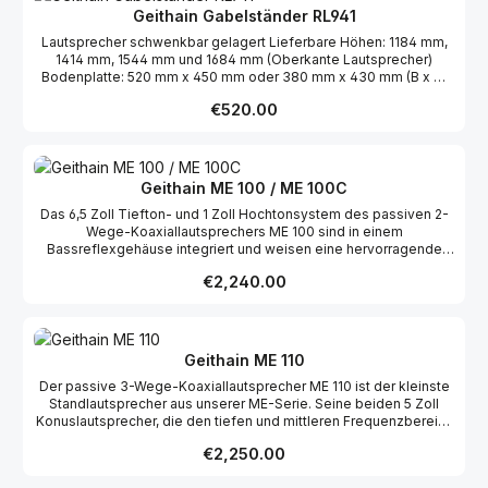
Geithain Gabelständer RL941
Lautsprecher schwenkbar gelagert Lieferbare Höhen: 1184 mm,
1414 mm, 1544 mm und 1684 mm (Oberkante Lautsprecher)
Bodenplatte: 520 mm x 450 mm oder 380 mm x 430 mm (B x T)
Bodenplatte und Stabi-Brett furniert Holme schwarz
Regular price:
€520.00
pulverbeschichtet
Geithain ME 100 / ME 100C
Das 6,5 Zoll Tiefton- und 1 Zoll Hochtonsystem des passiven 2-
Wege-Koaxiallautsprechers ME 100 sind in einem
Bassreflexgehäuse integriert und weisen eine hervorragende
Linearität auf. Die hohe Ortsunabhängigkeit im Mittel-
Regular price:
€2,240.00
Hochtonbereich erlaubt eine unkomplizierte Platzierung des
Lautsprechers im Raum. Mit der gewählten Abstrahlcharakteristik
wird für Basisbreiten zwischen 1,50 Meter und 3 Meter ein
ausgewogenes Hörerlebnis erzielt. Der ME 100 eignet sich sehr
gut als Front- und Effektlautsprecher in Surroundanlagen. Als
Geithain ME 110
Centerlautsprecher wurde der ME 100C entwickelt, welcher durch
Der passive 3-Wege-Koaxiallautsprecher ME 110 ist der kleinste
seine geringe Bauhöhe oftmals besser integriert werden kann.
Standlautsprecher aus unserer ME-Serie. Seine beiden 5 Zoll
Zudem lässt sich der Lautsprecher durch seine
Konuslautsprecher, die den tiefen und mittleren Frequenzbereich
höhenverstellbaren Füße im Gehäuseboden bis zu 15° nach oben
wiedergeben und durch eine hervorragende Wandlerlinearität
neigen, so dass eine perfekte Ausrichtung zum Hörplatz möglich
Regular price:
€2,250.00
überzeugen, sind in einem Bassreflexgehäuse mit nach unten
ist. In akustischer und technischer Hinsicht steht der
strahlender Austrittsöffnung platziert. Durch diese konstruktive
Centerlautsprecher dem ME 100 in nichts nach. In Verbindung mit