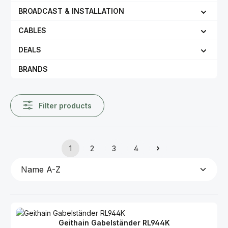
BROADCAST & INSTALLATION
CABLES
DEALS
BRANDS
Filter products
1
2
3
4
Page
Page
Page
Page
Geithain Gabelständer RL944K