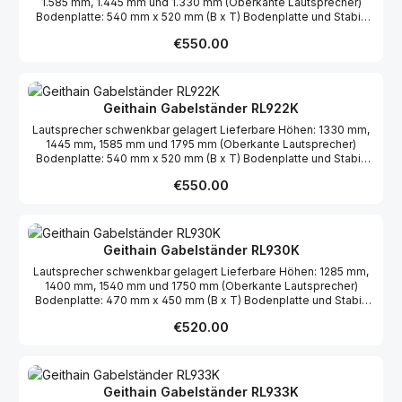
1.585 mm, 1.445 mm und 1.330 mm (Oberkante Lautsprecher)
Bodenplatte: 540 mm x 520 mm (B x T) Bodenplatte und Stabi-
Brett furniert Holme schwarz pulverbeschichtet
Regular price:
€550.00
Geithain Gabelständer RL922K
Lautsprecher schwenkbar gelagert Lieferbare Höhen: 1330 mm,
1445 mm, 1585 mm und 1795 mm (Oberkante Lautsprecher)
Bodenplatte: 540 mm x 520 mm (B x T) Bodenplatte und Stabi-
Brett furniert Holme schwarz pulverbeschichtet
Regular price:
€550.00
Geithain Gabelständer RL930K
Lautsprecher schwenkbar gelagert Lieferbare Höhen: 1285 mm,
1400 mm, 1540 mm und 1750 mm (Oberkante Lautsprecher)
Bodenplatte: 470 mm x 450 mm (B x T) Bodenplatte und Stabi-
Brett furniert Holme schwarz pulverbeschichtet
Regular price:
€520.00
Geithain Gabelständer RL933K