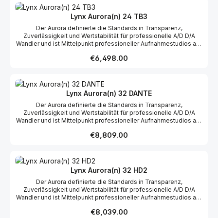
Interfacekarte. Onboard 32 Kanal microSD Rekorder für direkte
Aufnahme und Wiedergabe. Zwei audiophile Kopfhörerausgänge
Lynx Aurora(n) 24 TB3
mit unabhängigen Lautstärkereglern. 1 IN, 3 OUT Wordclock,
Der Aurora definierte die Standards in Transparenz,
gepaart mit der neu entwickelten Lynx SynchroLock 2™
Zuverlässigkeit und Wertstabilität für professionelle A/D D/A
Technologie. Kompromißlose Windows und OSX Kompatibilität.
Wandler und ist Mittelpunkt professioneller Aufnahmestudios auf
Road-taugliches, verstärktes Rack-Chassis.
der ganzen Welt. Der komplett neu entwickelte Aurora(n) führt
Regular price:
€6,498.00
dieses Vermächtnis fort. Das Wichtigste im Überblick: 24 Kanal
Version - jeweils auf einer Höheneinheit. 24 Bit / 192 kHz
Mastering Qualität über alle Kanäle gleichzeitig. Thunderbolt
Interfacekarte. Onboard 32 Kanal microSD Rekorder für direkte
Aufnahme und Wiedergabe. Zwei audiophile Kopfhörerausgänge
Lynx Aurora(n) 32 DANTE
mit unabhängigen Lautstärkereglern. 1 IN, 3 OUT Wordclock,
Der Aurora definierte die Standards in Transparenz,
gepaart mit der neu entwickelten Lynx SynchroLock 2™
Zuverlässigkeit und Wertstabilität für professionelle A/D D/A
Technologie. Kompromißlose Windows und OSX Kompatibilität.
Wandler und ist Mittelpunkt professioneller Aufnahmestudios auf
Road-taugliches, verstärktes Rack-Chassis.
der ganzen Welt. Der komplett neu entwickelte Aurora(n) führt
Regular price:
€8,809.00
dieses Vermächtnis fort. Das Wichtigste im Überblick: 32 Kanal
Version - jeweils auf einer Höheneinheit. 24 Bit / 192 kHz
Mastering Qualität über alle Kanäle gleichzeitig. DANTE
Interfacekarte. Onboard 32 Kanal microSD Rekorder für direkte
Aufnahme und Wiedergabe. Zwei audiophile Kopfhörerausgänge
Lynx Aurora(n) 32 HD2
mit unabhängigen Lautstärkereglern. 1 IN, 3 OUT Wordclock,
Der Aurora definierte die Standards in Transparenz,
gepaart mit der neu entwickelten Lynx SynchroLock 2™
Zuverlässigkeit und Wertstabilität für professionelle A/D D/A
Technologie. Kompromißlose Windows und OSX Kompatibilität.
Wandler und ist Mittelpunkt professioneller Aufnahmestudios auf
Road-taugliches, verstärktes Rack-Chassis.
der ganzen Welt. Der komplett neu entwickelte Aurora(n) führt
Regular price:
€8,039.00
dieses Vermächtnis fort. Das Wichtigste im Überblick: 32 Kanal