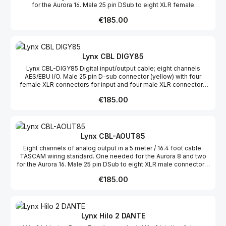
for the Aurora 16. Male 25 pin DSub to eight XLR female
Road-taugliches, verstärktes Rack-Chassis.
connectors. Für weitere Informationen, besuchen Sie bitte die
Regular price:
€185.00
Homepage zu diesem Produkt.
Lynx CBL DIGY85
Lynx CBL-DIGY85 Digital input/output cable; eight channels
AES/EBU I/O. Male 25 pin D-sub connector (yellow) with four
female XLR connectors for input and four male XLR connectors
for output; 5 meters (16.4 feet) long; Yamaha pinout configuration.
Regular price:
€185.00
Für weitere Informationen, besuchen Sie bitte die Homepage zu
diesem Produkt.
Lynx CBL-AOUT85
Eight channels of analog output in a 5 meter / 16.4 foot cable.
TASCAM wiring standard. One needed for the Aurora 8 and two
for the Aurora 16. Male 25 pin DSub to eight XLR male connectors.
Regular price:
€185.00
Lynx Hilo 2 DANTE