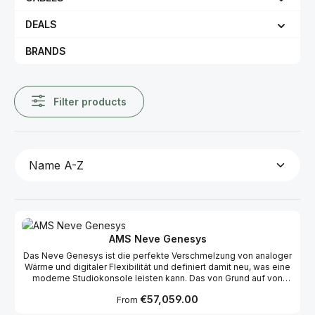
DEALS
BRANDS
Filter products
AMS Neve Genesys
Das Neve Genesys ist die perfekte Verschmelzung von analoger
Wärme und digitaler Flexibilität und definiert damit neu, was eine
moderne Studiokonsole leisten kann. Das von Grund auf von
Neve-Ingenieuren entwickelte Genesys kombiniert den
Regular price:
€57,059.00
From
legendären Klang der 1073®-Mikrofonvorverstärker, des 88R-EQ
und der klassischen Dynamik mit der Leistungsfähigkeit digitaler