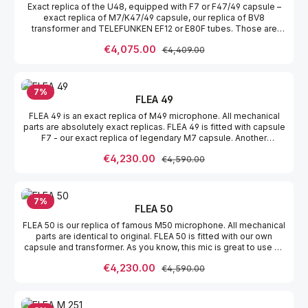
Exact replica of the U48, equipped with F7 or F47/49 capsule –
wooden box, power supply, cable and shock mount. Includes:
exact replica of M7/K47/49 capsule, our replica of BV8
microphone in wooden box, power supply, cable, shockmount
transformer and TELEFUNKEN EF12 or E80F tubes. Those are
actually the next generation of EF12 tubes but with a longer
Sale price:
€4,075.00
Regular price:
€4,409.00
lifetime. The body is duraluminium and is nickel plated. FLEA 48
is available only in short body version with matte nickel plated
grille. The advantage of this microphone is figure 8 polar pattern
which is coming handy to eliminate too big ambience of the
7
%
room, studio, what is not possible with omni polar pattern like, for
FLEA 49
instance, on FLEA 47 (or U47). The full set includes: the mic in
FLEA 49 is an exact replica of M49 microphone. All mechanical
wooden box, cable, shockmount and modern style power supply.
parts are absolutely exact replicas. FLEA 49 is fitted with capsule
F7 - our exact replica of legendary M7 capsule. Another
important part is transformer which is also our exact replica of
Sale price:
€4,230.00
Regular price:
€4,590.00
transformers used in M49 mics. The last important part of the
electronical system of the microphone is its tube, triode,
carefully selected for noise reduction. This mic is fantastic not
only for female vocals. You can - taste it !!! The sound is soft and
7
%
pleasant. The full set includes microphone in wooden box, PSU,
FLEA 50
cable.
FLEA 50 is our replica of famous M50 microphone. All mechanical
parts are identical to original. FLEA 50 is fitted with our own
capsule and transformer. As you know, this mic is great to use on
AB stereo recording technique. Best for symphonic orchestra
Sale price:
€4,230.00
Regular price:
€4,590.00
miking or as a spot microphone for acoustic instruments. This is
not end of use of this microphone. Try and you will love it !!! Clear
and pleasant sound. The full set includes microphone in wooden
box, 115/230V PSU, cable, and of course safe flight case.